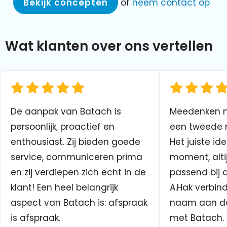
Bekijk concepten
of
neem contact op
Wat klanten over ons vertellen
De aanpak van Batach is
Meedenken me
persoonlijk, proactief en
een tweede n
enthousiast. Zij bieden goede
Het juiste ide
service, communiceren prima
moment, altij
en zij verdiepen zich echt in de
passend bij 
klant! Een heel belangrijk
A.Hak verbin
aspect van Batach is: afspraak
naam aan d
is afspraak.
met Batach.