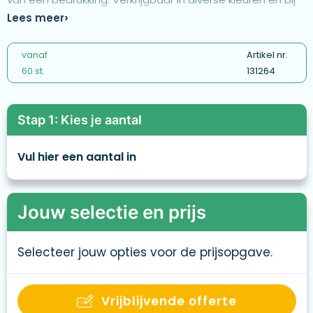
aantallen tevens op maat te maken. Uitgebreid met een
Lees meer
bijpassende thermosfles en zonnige chips.
vanaf
Artikel nr.
60 st.
131264
Stap 1: Kies je aantal
Vul hier een aantal in
Jouw selectie en prijs
Selecteer jouw opties voor de prijsopgave.
Vrijblijvende offerte