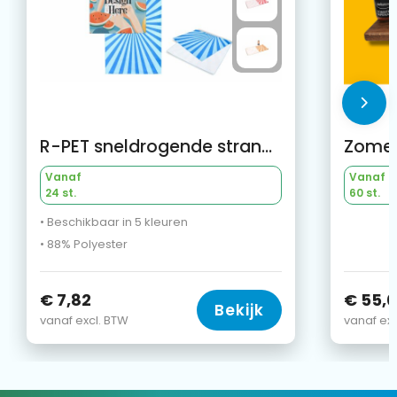
R-PET sneldrogende strandlaken 100x180cm met opbergzak (200g/m²) sublimatie
Zomer
Vanaf
Vanaf
24 st.
60 st.
• Beschikbaar in 5 kleuren
• 88% Polyester
€ 7,82
€ 55,
Bekijk
vanaf excl. BTW
vanaf exc