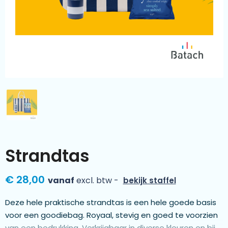
Kleding & textiel
Zomer
Duurzamere geschenken
Sinterklaas
Luxe geschenken
Voorjaar
Meer categorieën
Wijn
Strandtas
€ 28,00
vanaf
excl. btw -
bekijk staffel
Deze hele praktische strandtas is een hele goede basis
voor een goodiebag. Royaal, stevig en goed te voorzien
van een bedrukking. Verkrijgbaar in diverse kleuren en bij