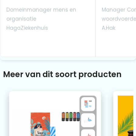
Domeinmanager mens en
Manager Co
organisatie
woordvoerde
HagaZiekenhuis
A.Hak
Meer van dit soort producten