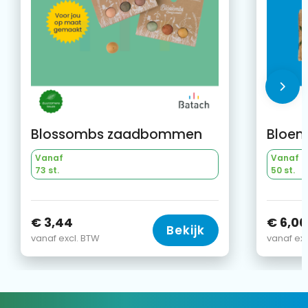
Blossombs zaadbommen
Bloem
Vanaf
Vanaf
73 st.
50 st.
€ 3,44
€ 6,00
Bekijk
vanaf excl. BTW
vanaf exc