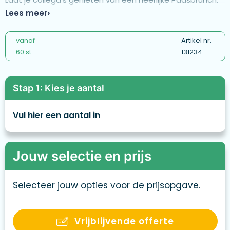
Wens je het anders? Een product helemaal op maat?
Lees meer
Geen probleem, bij ons is ieder voorjaargeschenk
maatwerk. We maken het samen tot een succes.
vanaf
Artikel nr.
60 st.
131234
Stap 1: Kies je aantal
Vul hier een aantal in
Jouw selectie en prijs
Selecteer jouw opties voor de prijsopgave.
Vrijblijvende offerte