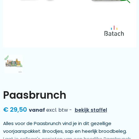
Kleding & textiel
Zomer
Duurzamere geschenken
Sinterklaas
Luxe geschenken
Voorjaar
Meer categorieën
Wijn
Paasbrunch
€ 29,50
vanaf
excl. btw -
bekijk staffel
Alles voor de Paasbrunch vind je in dit gezellige
voorjaarspakket. Broodjes, sap en heerlijk broodbeleg.
Laat je collega's genieten van een heerlijke Paasbrunch.