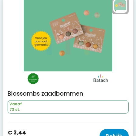
Blossombs zaadbommen
Vanaf
73 st.
€ 3,44