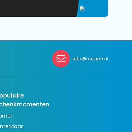
info@batach.nl
opulaire
chenkmomenten
omer
interklaas