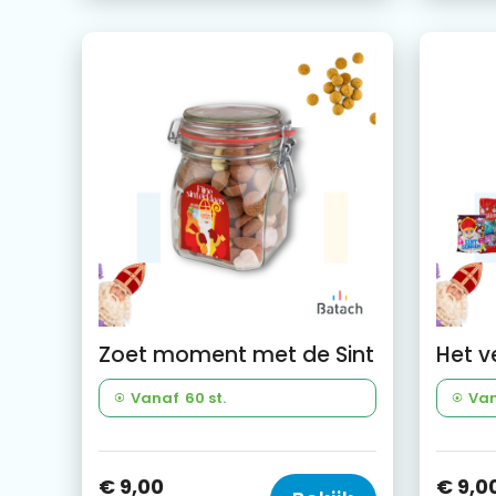
Zoet moment met de Sint
Vanaf
60 st.
Va
€ 9,00
€ 9,0