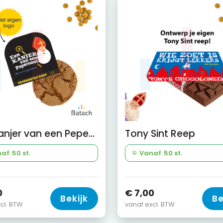
Een kanjer van een Pepernoot
Tony Sint Reep
naf
50 st.
Vanaf
50 st.
0
€ 7,00
Bekijk
Be
cl. BTW
vanaf excl. BTW