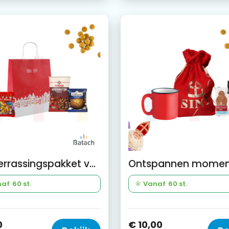
Het verrassingspakket van Sinterklaas
naf
60 st.
Vanaf
60 st.
0
€ 10,00