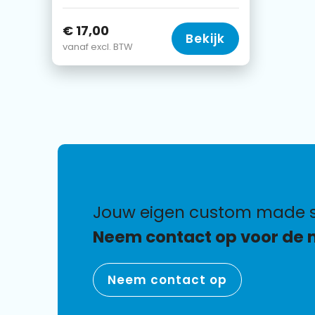
€ 17,00
Bekijk
vanaf excl. BTW
jouw eigen custom made s
Neem contact op voor de 
Neem contact op