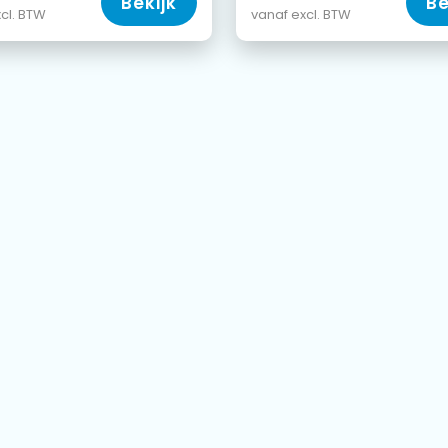
Bekijk
Be
cl. BTW
vanaf excl. BTW