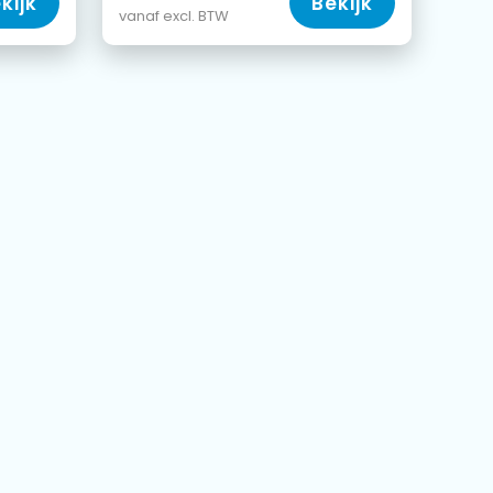
kijk
Bekijk
vanaf excl. BTW