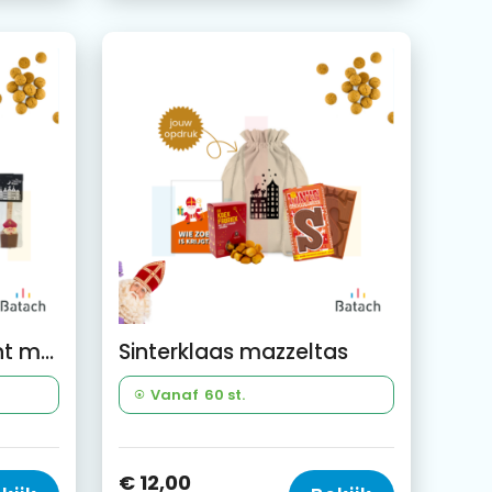
Ontspannen moment met de sint
Sinterklaas mazzeltas
Vanaf
60 st.
€ 12,00