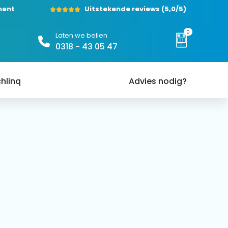
ment
Uitstekende reviews
(5,0/5)
0
Laten we bellen
0318 - 43 05 47
hlinq
Advies nodig?