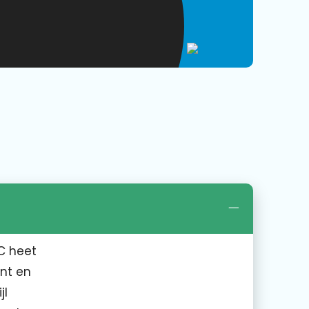
°C heet
nt en
jl