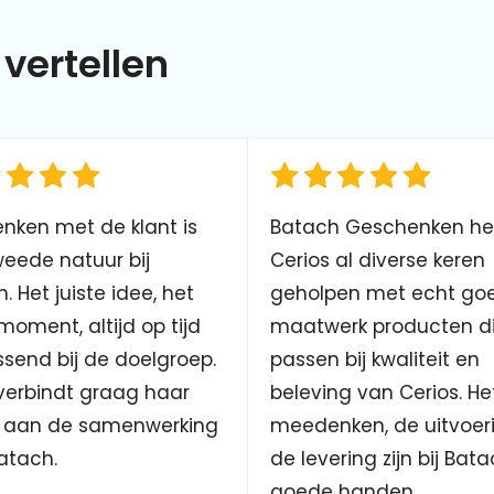
vertellen
nken met de klant is
Batach Geschenken he
eede natuur bij
Cerios al diverse keren
. Het juiste idee, het
geholpen met echt go
 moment, altijd op tijd
maatwerk producten d
send bij de doelgroep.
passen bij kwaliteit en
verbindt graag haar
beleving van Cerios. He
aan de samenwerking
meedenken, de uitvoer
atach.
de levering zijn bij Bata
goede handen.