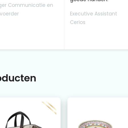
er Communicatie en
voerder
Executive Assistant
Cerios
roducten