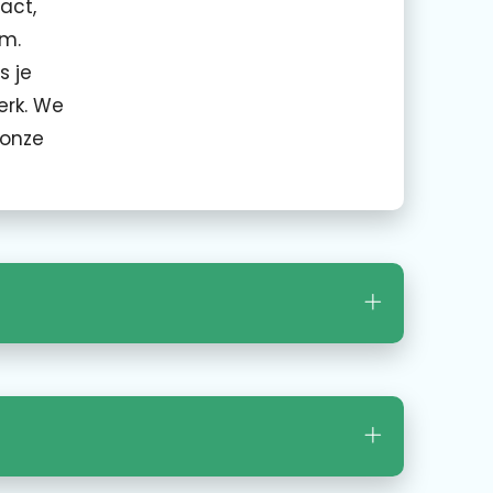
act,
em.
s je
erk. We
 onze