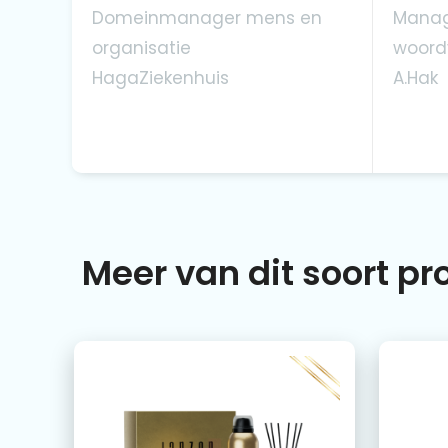
Domeinmanager mens en
Manag
organisatie
woord
HagaZiekenhuis
A.Hak
Meer van dit soort p