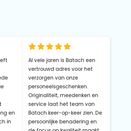
eft
Al vele jaren is Batach een
vertrouwd adres voor het
ede
verzorgen van onze
ie
personeelsgeschenken.
Originaliteit, meedenken en
t
service laat het team van
ing en
Batach keer-op-keer zien. De
ch in
persoonlijke benadering en
de focus op kwaliteit maakt