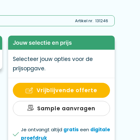
echnologie zorgt voor extra vlamkracht en
pizza's tot 30 cm, met multifunctionele
jderbare onderdelen kunnen veilig in de
Artikel nr.
131246
s je het anders? Een product helemaal op
ket maatwerk. We maken het samen tot een
Jouw selectie en prijs
elatiegeschenk? Lees onze blog voor tips.
Selecteer jouw opties voor de
prijsopgave.
Vrijblijvende offerte
Sample aanvragen
Je ontvangt altijd
gratis
een
digitale
proefdruk