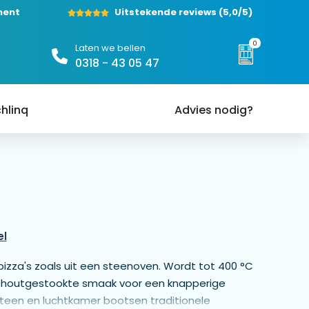
ment
Uitstekende reviews
(5,0/5)
0
Laten we bellen
0318 - 43 05 47
hlinq
Advies nodig?
el
pizza's zoals uit een steenoven. Wordt tot 400 °C
 houtgestookte smaak voor een knapperige
steen en luchtkamer bootsen traditionele