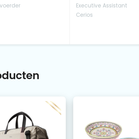
voerder
Executive Assistant
Cerios
roducten