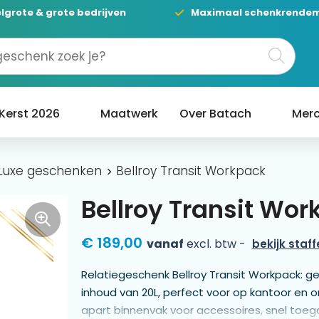
lgrote & grote bedrijven
Maximaal schenkrende
Kerst 2026
Maatwerk
Over Batach
Merc
Luxe geschenken
Bellroy Transit Workpack
Bellroy Transit Wo
€ 189,00
vanaf
excl. btw -
bekijk staff
Relatiegeschenk Bellroy Transit Workpack: g
inhoud van 20L, perfect voor op kantoor en o
apart binnenvak voor accessoires, snel toeg