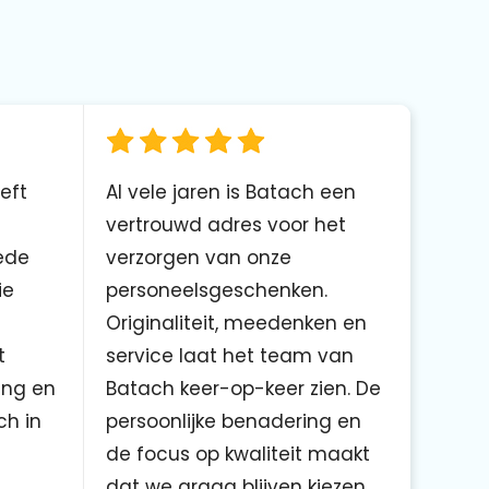
eft
Al vele jaren is Batach een
vertrouwd adres voor het
ede
verzorgen van onze
ie
personeelsgeschenken.
Originaliteit, meedenken en
t
service laat het team van
ing en
Batach keer-op-keer zien. De
ch in
persoonlijke benadering en
de focus op kwaliteit maakt
dat we graag blijven kiezen