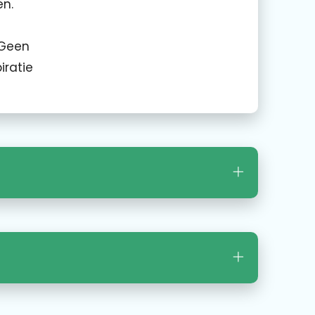
en.
 Geen
iratie