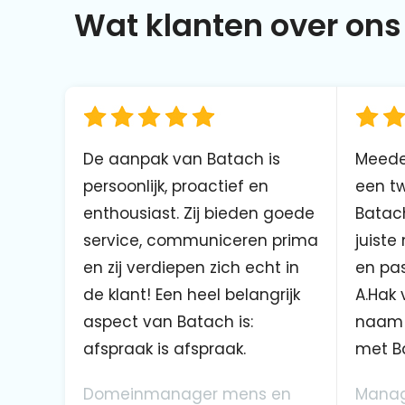
Wat klanten over ons 
De aanpak van Batach is
Meede
persoonlijk, proactief en
een tw
enthousiast. Zij bieden goede
Batach
service, communiceren prima
juiste
en zij verdiepen zich echt in
en pas
de klant! Een heel belangrijk
A.Hak 
aspect van Batach is:
naam 
afspraak is afspraak.
met B
Domeinmanager mens en
Manag