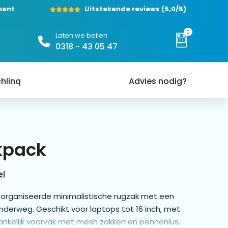
ment
Uitstekende reviews
(5,0/5)
0
Laten we bellen
0318 - 43 05 47
hlinq
Advies nodig?
rkpack
el
eorganiseerde minimalistische rugzak met een
nderweg. Geschikt voor laptops tot 16 inch, met
ankelijk voorvak met mesh zakken en pennenlus,