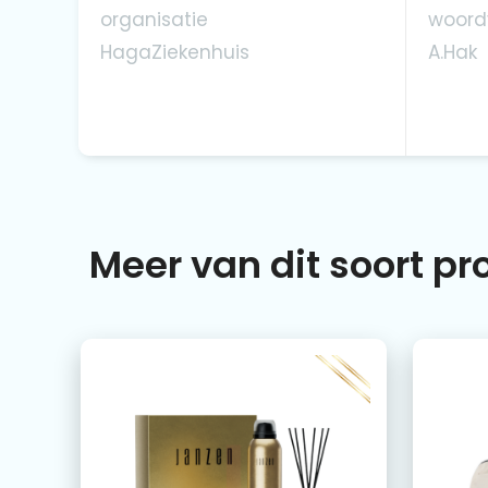
organisatie
woord
HagaZiekenhuis
A.Hak
Meer van dit soort p