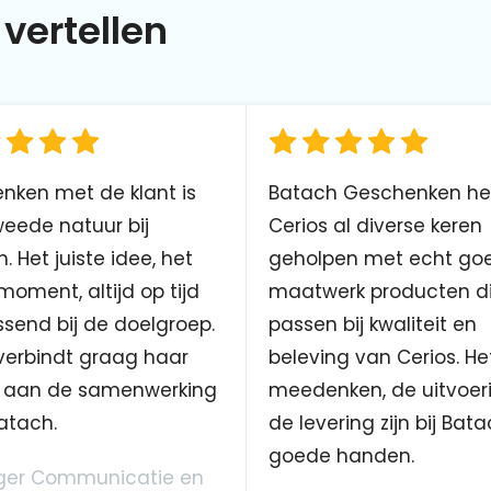
vertellen
nken met de klant is
Batach Geschenken he
eede natuur bij
Cerios al diverse keren
. Het juiste idee, het
geholpen met echt go
 moment, altijd op tijd
maatwerk producten d
send bij de doelgroep.
passen bij kwaliteit en
verbindt graag haar
beleving van Cerios. He
aan de samenwerking
meedenken, de uitvoer
atach.
de levering zijn bij Bata
goede handen.
er Communicatie en