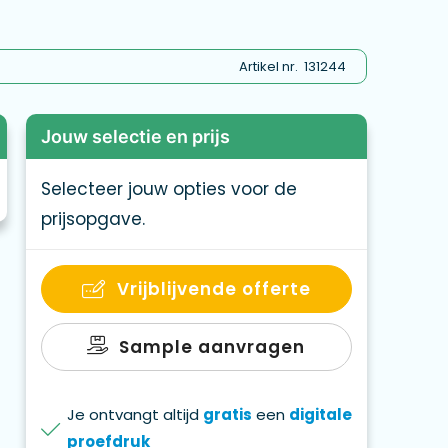
akken en groot binnenvak voor schoenen of extra
tems en ademend voorgevormd rugpaneel voor
o. Wens je het anders? Een product helemaal op
Artikel nr.
131244
ket maatwerk. We maken het samen tot een
elatiegeschenk? Lees onze blog voor tips.
Jouw selectie en prijs
Selecteer jouw opties voor de
prijsopgave.
Vrijblijvende offerte
Sample aanvragen
Je ontvangt altijd
gratis
een
digitale
proefdruk