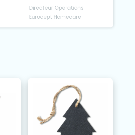
Directeur Operations
Eurocept Homecare