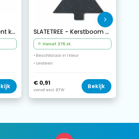
Houten kerstornament kerstboom
SLATETREE - Kerstboom hanger van leisteen
Vanaf
275 st.
• Beschikbaar in 1 kleur
• Leisteen
€ 0,91
kijk
Bekijk
vanaf excl. BTW