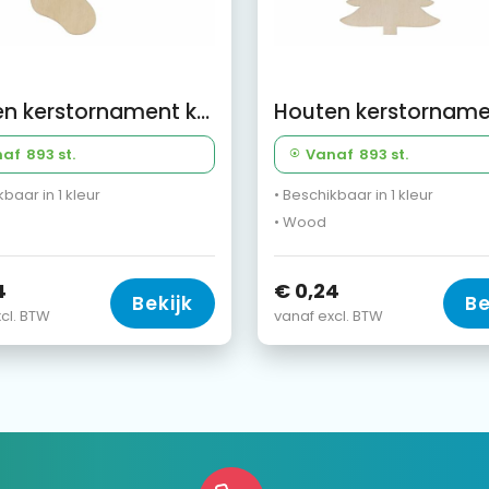
Houten kerstornament kerstsok
naf
893 st.
Vanaf
893 st.
kbaar in 1 kleur
• Beschikbaar in 1 kleur
• Wood
4
€ 0,24
Bekijk
Be
cl. BTW
vanaf excl. BTW