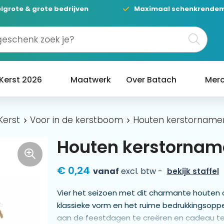
lgrote & grote bedrijven
Maximaal schenkrende
Kerst 2026
Maatwerk
Over Batach
Merc
Kerst
Voor in de kerstboom
Houten kerstornamen
Houten kerstorname
€ 0,24
vanaf
excl. btw -
bekijk staffel
Vier het seizoen met dit charmante houten o
klassieke vorm en het ruime bedrukkingsopp
aan de feestdagen te creëren en cadeau te 