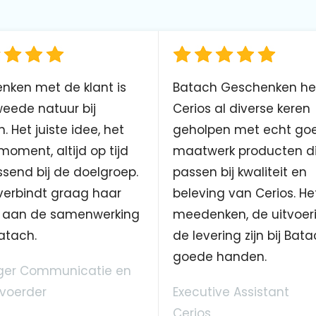
nken met de klant is
Batach Geschenken he
eede natuur bij
Cerios al diverse keren
. Het juiste idee, het
geholpen met echt go
 moment, altijd op tijd
maatwerk producten d
send bij de doelgroep.
passen bij kwaliteit en
verbindt graag haar
beleving van Cerios. He
aan de samenwerking
meedenken, de uitvoer
atach.
de levering zijn bij Bata
goede handen.
er Communicatie en
voerder
Executive Assistant
Cerios