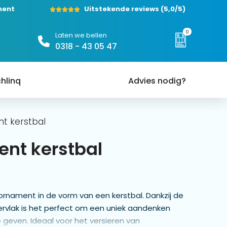
ment
Uitstekende reviews
(5,0/5)
0
Laten we bellen
0318 - 43 05 47
hlinq
Advies nodig?
t kerstbal
nt kerstbal
rnament in de vorm van een kerstbal. Dankzij de
ervlak is het perfect om een uniek aandenken
geven. Ideaal voor het versieren van