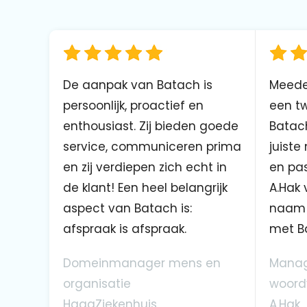
De aanpak van Batach is
Meede
persoonlijk, proactief en
een tw
enthousiast. Zij bieden goede
Batach
service, communiceren prima
juiste
en zij verdiepen zich echt in
en pas
de klant! Een heel belangrijk
A.Hak 
aspect van Batach is:
naam 
afspraak is afspraak.
met B
Domeinmanager mens en
Manag
organisatie
woord
HagaZiekenhuis
A.Hak