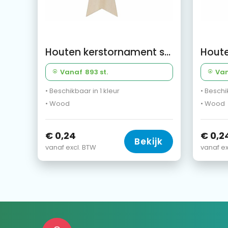
Houten kerstornament ster
Vanaf
893 st.
Va
• Beschikbaar in 1 kleur
• Beschi
• Wood
• Wood
€ 0,24
€ 0,2
Bekijk
vanaf excl. BTW
vanaf ex