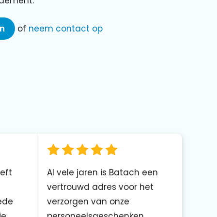
ndement.
en
of
neem contact op
eft
Al vele jaren is Batach een
vertrouwd adres voor het
ede
verzorgen van onze
ie
personeelsgeschenken.