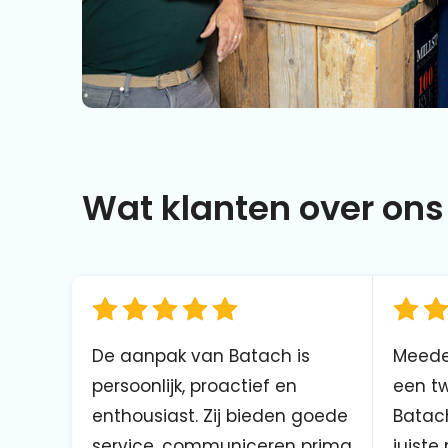
Wat klanten over ons 
De aanpak van Batach is
Meede
persoonlijk, proactief en
een tw
enthousiast. Zij bieden goede
Batach
service, communiceren prima
juiste