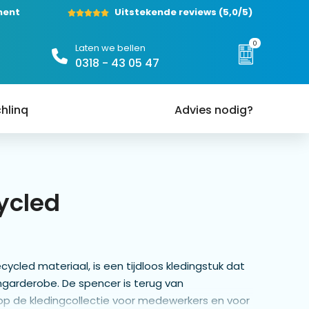
ment
Uitstekende reviews
(5,0/5)
0
Laten we bellen
0318 - 43 05 47
hlinq
Advies nodig?
ycled
ycled materiaal, is een tijdloos kledingstuk dat
ngarderobe. De spencer is terug van
op de kledingcollectie voor medewerkers en voor