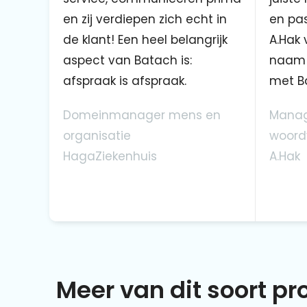
en zij verdiepen zich echt in
en pas
de klant! Een heel belangrijk
A.Hak 
aspect van Batach is:
naam 
afspraak is afspraak.
met B
Domeinmanager mens en
Manag
organisatie
woord
HagaZiekenhuis
A.Hak
Meer van dit soort p