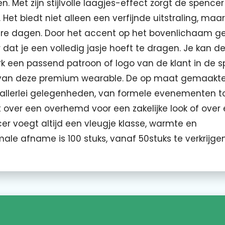
 Met zijn stijlvolle laagjes-effect zorgt de spencer
t. Het biedt niet alleen een verfijnde uitstraling, maar
ere dagen. Door het accent op het bovenlichaam g
dat je een volledig jasje hoeft te dragen. Je kan d
 een passend patroon of logo van de klant in de 
d van deze premium wearable. De op maat gemaakt
r allerlei gelegenheden, van formele evenementen t
 over een overhemd voor een zakelijke look of over
cer voegt altijd een vleugje klasse, warmte en
male afname is 100 stuks, vanaf 50stuks te verkrijgen