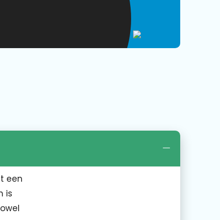
at een
 is
zowel