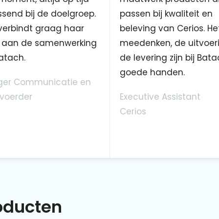
send bij de doelgroep.
passen bij kwaliteit en
verbindt graag haar
beleving van Cerios. He
aan de samenwerking
meedenken, de uitvoer
atach.
de levering zijn bij Bata
goede handen.
er Communicatie en
voerder
Executive Assistant
Cerios
roducten