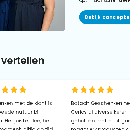
optimaal schenkre
Bekijk concept
vertellen
nken met de klant is
Batach Geschenken he
eede natuur bij
Cerios al diverse keren
. Het juiste idee, het
geholpen met echt go
 moment, altijd op tijd
maatwerk producten d