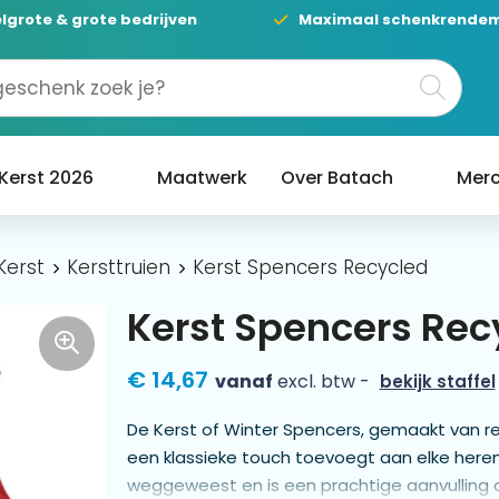
lgrote & grote bedrijven
Maximaal schenkrende
Kerst 2026
Maatwerk
Over Batach
Merc
Kerst
Kersttruien
Kerst Spencers Recycled
Kerst Spencers Rec
€ 14,67
vanaf
excl. btw -
bekijk staffel
De Kerst of Winter Spencers, gemaakt van rec
een klassieke touch toevoegt aan elke here
weggeweest en is een prachtige aanvulling 