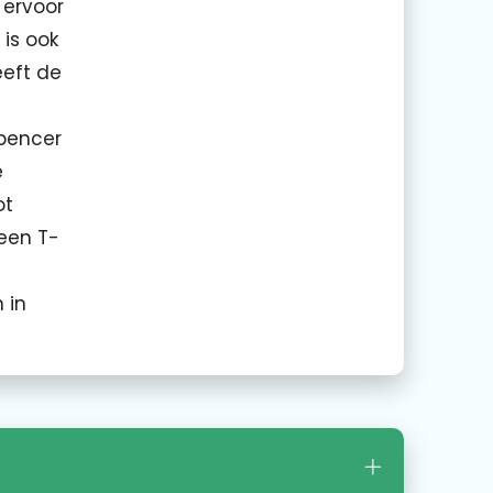
 ervoor
 is ook
eeft de
e
spencer
e
ot
 een T-
 in