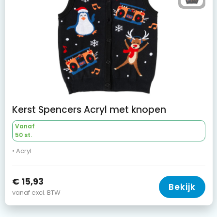
Kerst Spencers Acryl met knopen
Vanaf
50 st.
• Acryl
€ 15,93
Bekijk
vanaf excl. BTW