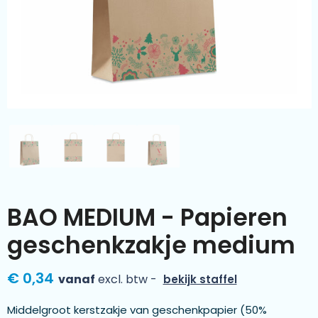
Kleding & textiel
Zomer
Duurzamere geschenken
Sinterklaas
Luxe geschenken
Voorjaar
Meer categorieën
Wijn
BAO MEDIUM - Papieren
geschenkzakje medium
€ 0,34
vanaf
excl. btw -
bekijk staffel
Middelgroot kerstzakje van geschenkpapier (50%