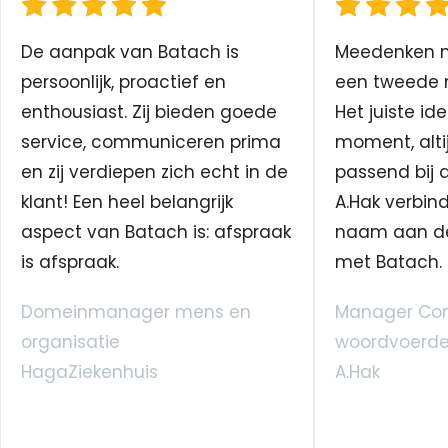
De aanpak van Batach is
Meedenken me
persoonlijk, proactief en
een tweede n
enthousiast. Zij bieden goede
Het juiste ide
service, communiceren prima
moment, altij
en zij verdiepen zich echt in de
passend bij 
klant! Een heel belangrijk
A.Hak verbin
aspect van Batach is: afspraak
naam aan d
is afspraak.
met Batach.
Domeinmanager mens en
Manager Co
organisatie
woordvoerde
HagaZiekenhuis
A.Hak