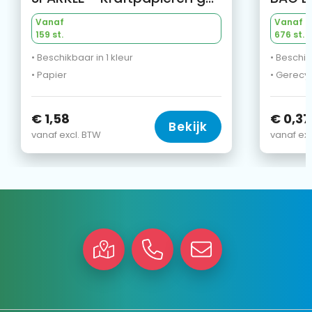
Vanaf
Vanaf
159 st.
676 st.
• Beschikbaar in 1 kleur
• Beschik
• Papier
• Gerecy
€ 1,58
€ 0,37
Bekijk
vanaf excl. BTW
vanaf exc