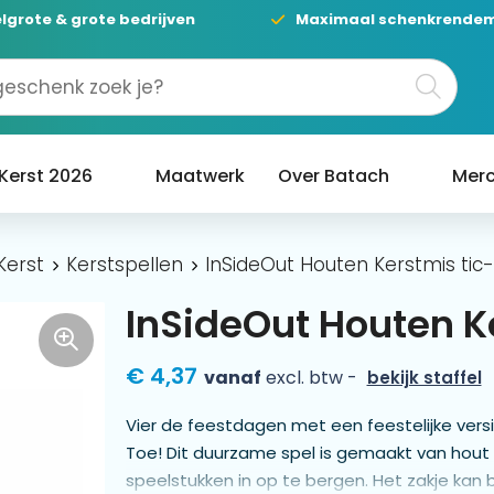
lgrote & grote bedrijven
Maximaal schenkrende
Kerst 2026
Maatwerk
Over Batach
Merc
Kerst
Kerstspellen
InSideOut Houten Kerstmis tic
InSideOut Houten K
€ 4,37
vanaf
excl. btw -
bekijk staffel
Vier de feestdagen met een feestelijke versi
Toe! Dit duurzame spel is gemaakt van hou
speelstukken in op te bergen. Het zakje kan 