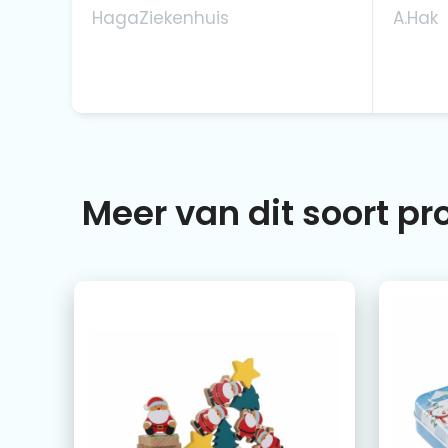
HagaZiekenhuis
A.Hak
Meer van dit soort p