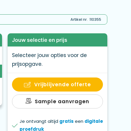
ikt voor zowel kinderen als volwassenen, en
feesten en familiebijeenkomsten. De speciale
vleugje vreugde, en zorgen voor een speels en
Artikel nr.
110355
en leuke manier om samen te genieten tijdens de
Jouw selectie en prijs
Selecteer jouw opties voor de
prijsopgave.
Vrijblijvende offerte
Sample aanvragen
Je ontvangt altijd
gratis
een
digitale
proefdruk