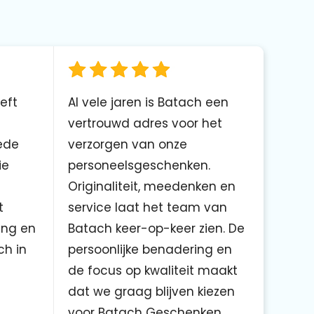
eft
Al vele jaren is Batach een
vertrouwd adres voor het
ede
verzorgen van onze
ie
personeelsgeschenken.
Originaliteit, meedenken en
t
service laat het team van
ing en
Batach keer-op-keer zien. De
ch in
persoonlijke benadering en
de focus op kwaliteit maakt
dat we graag blijven kiezen
voor Batach Geschenken.