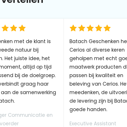
nken met de klant is
Batach Geschenken he
eede natuur bij
Cerios al diverse keren
. Het juiste idee, het
geholpen met echt go
 moment, altijd op tijd
maatwerk producten d
send bij de doelgroep.
passen bij kwaliteit en
verbindt graag haar
beleving van Cerios. He
aan de samenwerking
meedenken, de uitvoer
atach.
de levering zijn bij Bata
goede handen.
er Communicatie en
voerder
Executive Assistant