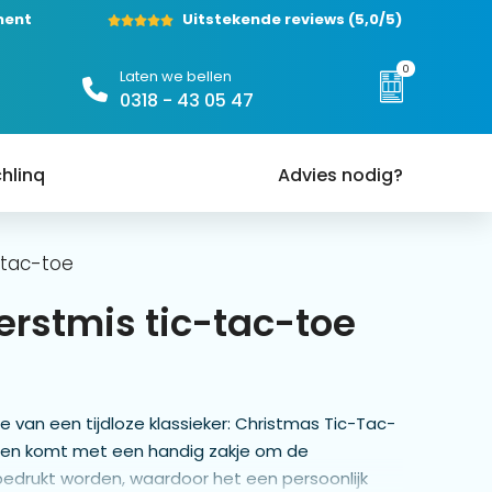
ment
Uitstekende reviews
(5,0/5)
0
Laten we bellen
0318 - 43 05 47
hlinq
Advies nodig?
-tac-toe
erstmis tic-tac-toe
e van een tijdloze klassieker: Christmas Tic-Tac-
t en komt met een handig zakje om de
bedrukt worden, waardoor het een persoonlijk