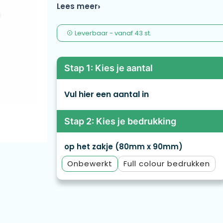
tintje krijgt. Christmas Tic-Tac-Toe is gesch
Lees meer
perfect voor gezellige winteravonden, kerst
kerstthema-speelstukken brengen een extra 
Leverbaar
-
vanaf
43 st.
sfeervol moment met familie en vrienden. E
feestdagen!
Stap 1: Kies je aantal
Vul hier een aantal in
Stap 2: Kies je bedrukking
op het zakje (80mm x 90mm)
Onbewerkt
Full colour