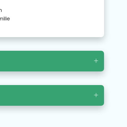
n
ilie