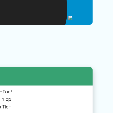
c-Toe!
in op
s Tic-