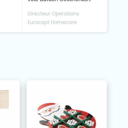
Directeur Operations
Eurocept Homecare