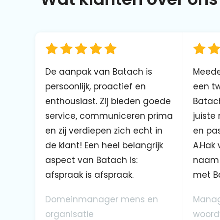
De aanpak van Batach is
Meede
persoonlijk, proactief en
een tw
enthousiast. Zij bieden goede
Batach
service, communiceren prima
juiste
en zij verdiepen zich echt in
en pas
de klant! Een heel belangrijk
A.Hak 
aspect van Batach is:
naam 
afspraak is afspraak.
met B
Domeinmanager mens en
Manag
organisatie
woord