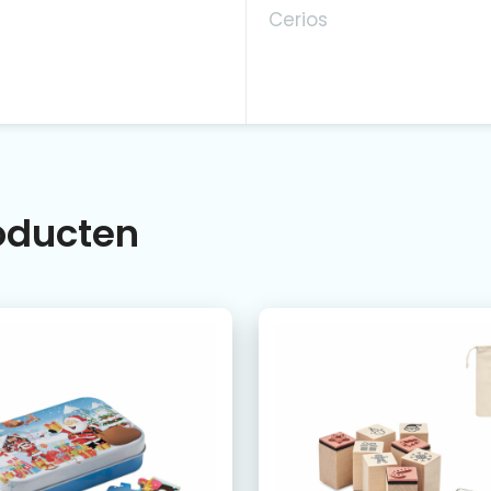
Cerios
roducten