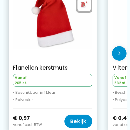
Flanellen kerstmuts
Vilten
Vanaf
Vanaf
205 st.
532 st.
• Beschikbaar in 1 kleur
• Beschik
• Polyester
• Polyest
€ 0,97
€ 0,41
Bekijk
vanaf excl. BTW
vanaf exc