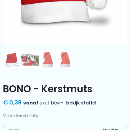
Kleding & textiel
Zomer
Duurzamere geschenken
Sinterklaas
Luxe geschenken
Voorjaar
Meer categorieën
Wijn
BONO - Kerstmuts
€ 0,39
vanaf
excl. btw -
bekijk staffel
Vilten kerstmuts.
vanaf
Artikel nr.