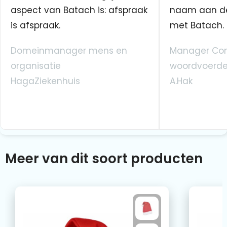
aspect van Batach is: afspraak
naam aan d
is afspraak.
met Batach.
Domeinmanager mens en
Manager Co
organisatie
woordvoerde
HagaZiekenhuis
A.Hak
Meer van dit soort producten