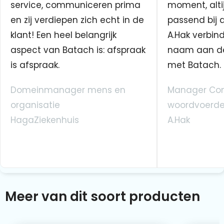
service, communiceren prima
moment, altij
en zij verdiepen zich echt in de
passend bij 
klant! Een heel belangrijk
A.Hak verbin
aspect van Batach is: afspraak
naam aan d
is afspraak.
met Batach.
Domeinmanager mens en
Manager Co
organisatie
woordvoerde
HagaZiekenhuis
A.Hak
Meer van dit soort producten