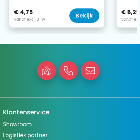
€ 4,75
€ 8,25
Bekijk
vanaf excl. BTW
vanaf exc
Klantenservice
Showroom
Logistiek partner