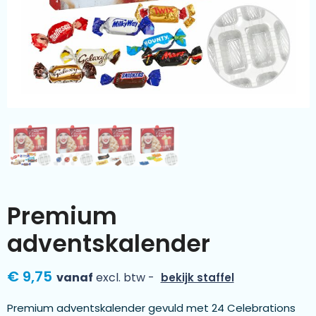
Kleding & textiel
Zomer
Duurzamere geschenken
Sinterklaas
Luxe geschenken
Voorjaar
Meer categorieën
Wijn
Premium
adventskalender
€ 9,75
vanaf
excl. btw -
bekijk staffel
Premium adventskalender gevuld met 24 Celebrations