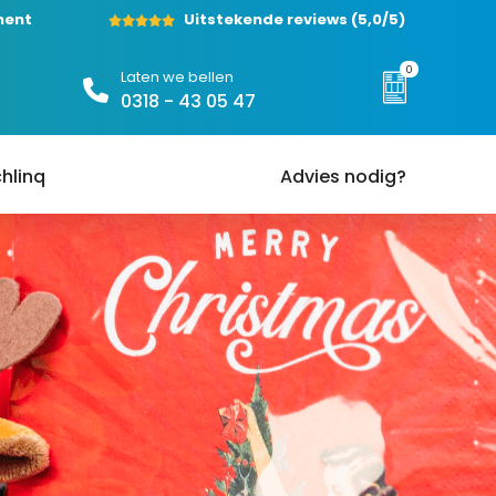
ment
Uitstekende reviews
(5,0/5)
0
Laten we bellen
0318 - 43 05 47
hlinq
Advies nodig?