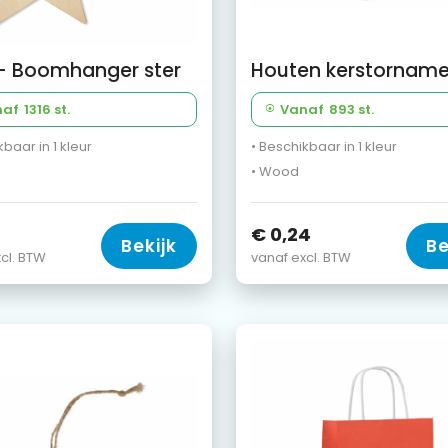
- Boomhanger ster
naf
1316 st.
Vanaf
893 st.
kbaar in 1 kleur
• Beschikbaar in 1 kleur
• Wood
€ 0,24
Bekijk
Be
cl. BTW
vanaf excl. BTW