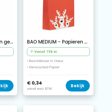
BAO SMALL - Papieren geschenkzakje (S)
BAO MEDIUM - Papieren geschenkzakje (M)
Vanaf
736 st.
• Beschikbaar in 1 kleur
• Gerecycled Papier
€ 0,34
kijk
Bekijk
vanaf excl. BTW