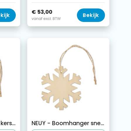
€ 53,00
kijk
Bekijk
vanaf excl. BTW
BALY - Boomhanger kerstbal
NEUY - Boomhanger sneeuwvlok