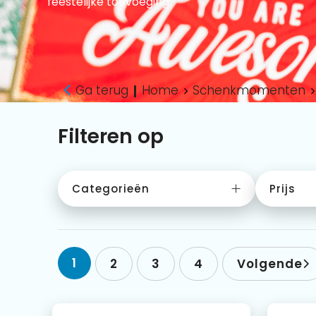
feestelijke toevoeging.
Ga terug
Home
Schenkmomenten
|
Filteren op
Categorieën
Prijs
1
2
3
4
Volgende