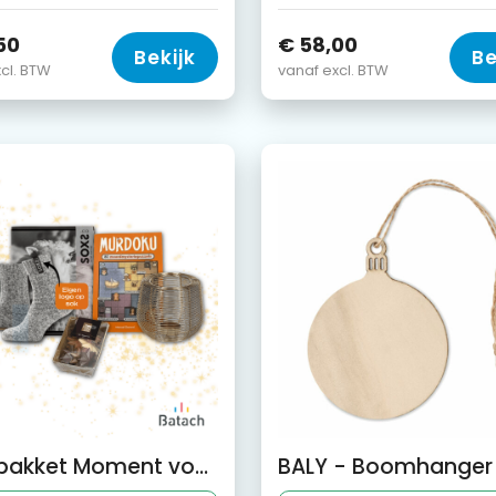
50
€ 58,00
Bekijk
Be
cl. BTW
vanaf excl. BTW
Kerstpakket Moment voor Jou (2)