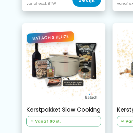
Bekijk
vanaf excl. BTW
vanaf ex
BATACH'S KEUZE
Kerstpakket Slow Cooking
Vanaf
60 st.
Va