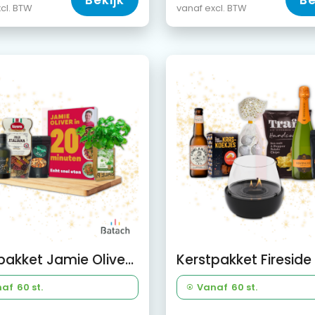
Bekijk
Be
cl. BTW
vanaf excl. BTW
Kerstpakket Jamie Oliver 20 min.
naf
60 st.
Vanaf
60 st.