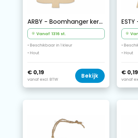
ARBY - Boomhanger kerstboom
ESTY 
Vanaf
1316 st.
Va
• Beschikbaar in 1 kleur
• Beschi
• Hout
• Hout
€ 0,19
€ 0,19
Bekijk
vanaf excl. BTW
vanaf ex