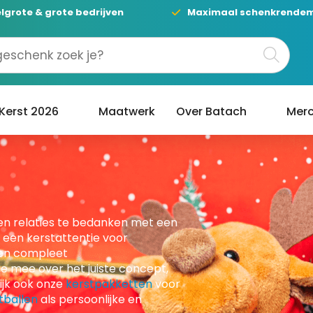
lgrote & grote bedrijven
Maximaal schenkrende
Kerst 2026
Maatwerk
Over Batach
Merc
en relaties te bedanken met een
e een kerstattentie voor
een compleet
e mee over het juiste concept,
ijk ook onze
kerstpakketten
voor
tballen
als persoonlijke en