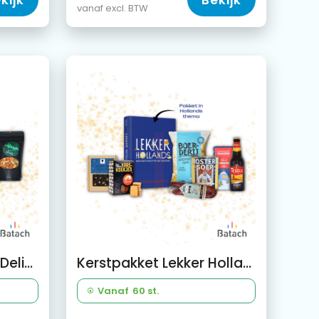
kijk
Bekijk
vanaf excl. BTW
Kerstpakket Fireside Delight
Kerstpakket Lekker Hollands
Vanaf
60 st.