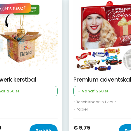
ACH'S KEUZE
erk kerstbal
naf
250 st.
Vanaf
250 st.
• Beschikbaar in 1 kleur
• Papier
0
€ 9,75