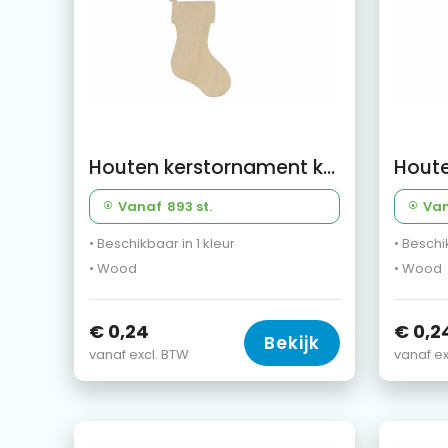
Houten kerstornament kerstsok
Vanaf
893 st.
Va
• Beschikbaar in 1 kleur
• Beschi
• Wood
• Wood
€ 0,24
€ 0,2
Bekijk
vanaf excl. BTW
vanaf ex