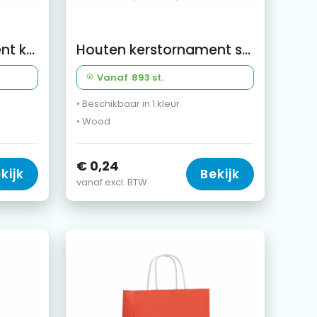
Houten kerstornament kerstbal
Houten kerstornament ster
Vanaf
893 st.
• Beschikbaar in 1 kleur
• Wood
€ 0,24
kijk
Bekijk
vanaf excl. BTW