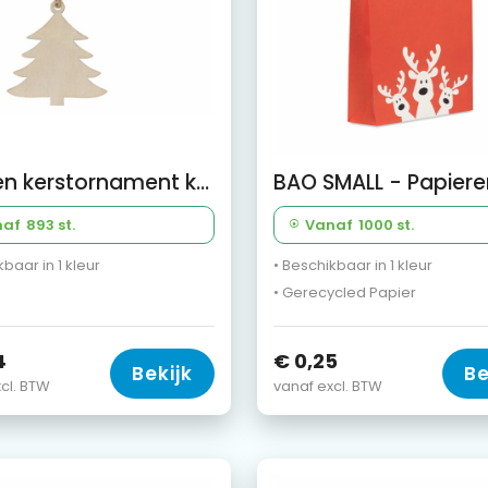
Houten kerstornament kerstboom
naf
893 st.
Vanaf
1000 st.
kbaar in 1 kleur
• Beschikbaar in 1 kleur
• Gerecycled Papier
4
€ 0,25
Bekijk
Be
cl. BTW
vanaf excl. BTW