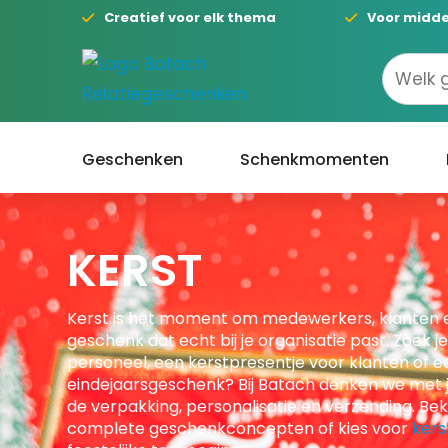
Creatief voor elk thema
Voor midde
Geschenken
Schenkmomenten
KERST
Kerst is het moment om medewerkers, klanten 
geschenk dat echt bij je organisatie past. Zoek j
personeel, een kerstpresentje voor klanten of 
eindejaarsgeschenk? Bij Batach denken we met j
de verpakking, personalisatie en verzending. Bek
complete geschenkconcepten of kies voor
kers