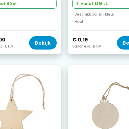
naf
60 st.
Vanaf
1316 st.
• Beschikbaar in 1 kleur
• Hout
00
€ 0,19
Bekijk
Be
cl. BTW
vanaf excl. BTW