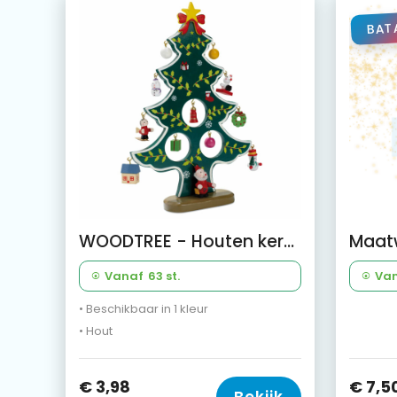
BAT
WOODTREE - Houten kerstboom met decoratie
Maatw
Vanaf
63 st.
Va
• Beschikbaar in 1 kleur
• Hout
€ 3,98
€ 7,5