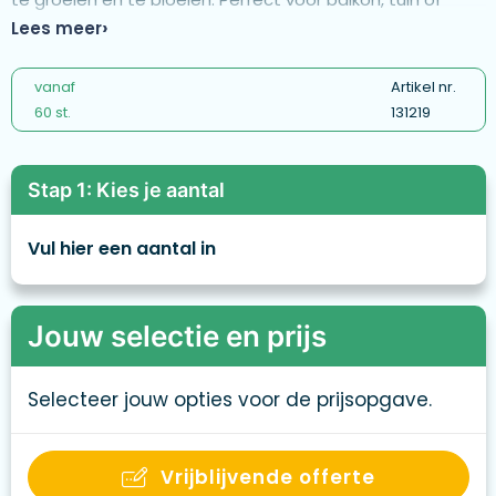
vensterbank. Het rustieke kistje geeft een duurzame en
Lees meer
stijlvolle touch. Even wat water, een beetje zon en je plukt
binnenkort je eigen zomerse lekkernij. Wens je het
vanaf
Artikel nr.
anders? Een product helemaal op maat? Geen
60 st.
131219
probleem, bij ons is ieder zomergeschenk maatwerk. We
maken het samen tot een succes.
Stap 1: Kies je aantal
Vul hier een aantal in
Jouw selectie en prijs
Selecteer jouw opties voor de prijsopgave.
Vrijblijvende offerte