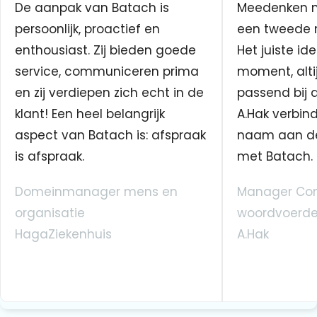
De aanpak van Batach is
Meedenken me
persoonlijk, proactief en
een tweede n
enthousiast. Zij bieden goede
Het juiste ide
service, communiceren prima
moment, altij
en zij verdiepen zich echt in de
passend bij 
klant! Een heel belangrijk
A.Hak verbin
aspect van Batach is: afspraak
naam aan d
is afspraak.
met Batach.
Domeinmanager mens en
Manager Co
organisatie
woordvoerde
HagaZiekenhuis
A.Hak