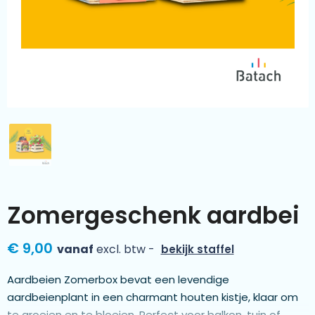
Kleding & textiel
Zomer
Duurzamere geschenken
Sinterklaas
Luxe geschenken
Voorjaar
Meer categorieën
Wijn
Zomergeschenk aardbei
€ 9,00
vanaf
excl. btw -
bekijk staffel
Aardbeien Zomerbox bevat een levendige
aardbeienplant in een charmant houten kistje, klaar om
te groeien en te bloeien. Perfect voor balkon, tuin of