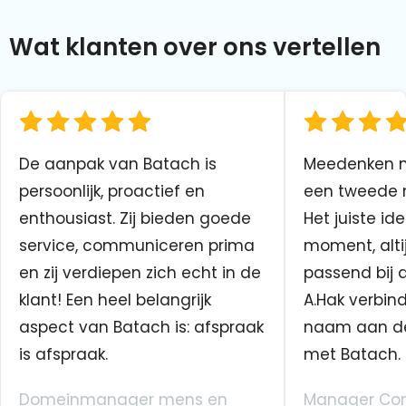
Wat klanten over ons vertellen
De aanpak van Batach is
Meedenken me
persoonlijk, proactief en
een tweede n
enthousiast. Zij bieden goede
Het juiste ide
service, communiceren prima
moment, altij
en zij verdiepen zich echt in de
passend bij 
klant! Een heel belangrijk
A.Hak verbin
aspect van Batach is: afspraak
naam aan d
is afspraak.
met Batach.
Domeinmanager mens en
Manager Co