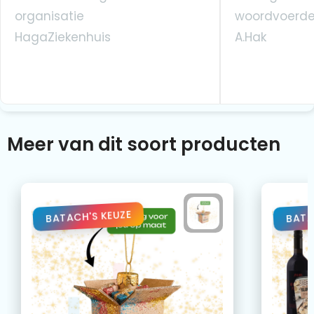
organisatie
woordvoerde
HagaZiekenhuis
A.Hak
Meer van dit soort producten
BATACH'S KEUZE
BATA