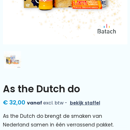
Kleding & textiel
Zomer
Duurzamere geschenken
Sinterklaas
Luxe geschenken
Voorjaar
Meer categorieën
Wijn
As the Dutch do
€ 32,00
vanaf
excl. btw -
bekijk staffel
As the Dutch do brengt de smaken van
Nederland samen in één verrassend pakket.