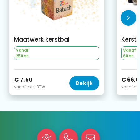
Maatwerk kerstbal
Kerst
Vanaf
Vanaf
250 st.
60 st.
€ 7,50
€ 66,0
Bekijk
vanaf excl. BTW
vanaf exc