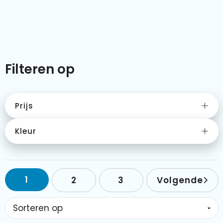
Kleding & textiel
Zomer
Duurzamere geschenken
Sinterklaas
Luxe geschenken
Voorjaar
Filteren op
Meer categorieën
Wijn
Prijs
Kleur
1
2
3
Volgende