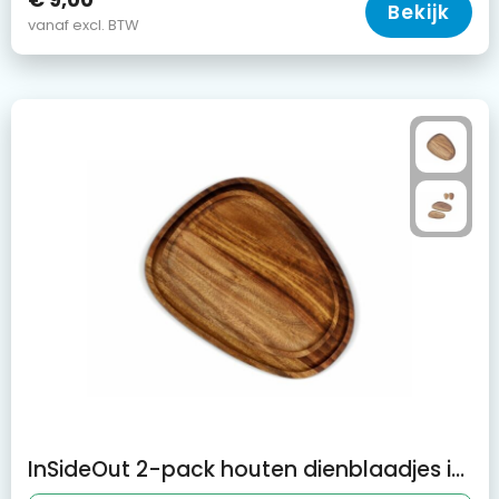
Bekijk
vanaf excl. BTW
InSideOut 2-pack houten dienblaadjes in organische vorm