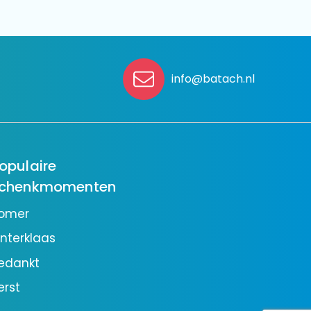
info@batach.nl
opulaire
chenkmomenten
omer
interklaas
edankt
erst