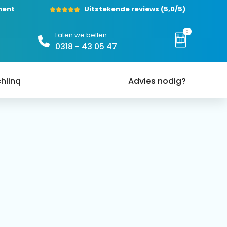
ment
Uitstekende reviews
(5,0/5)
0
Laten we bellen
0318 - 43 05 47
hlinq
Advies nodig?