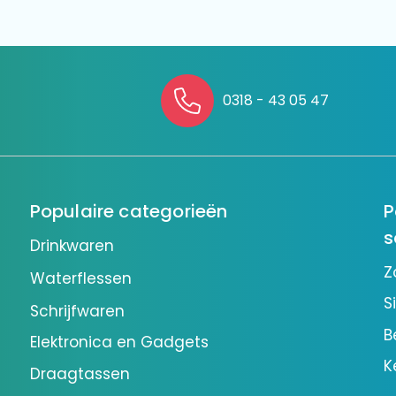
0318 - 43 05 47
Populaire categorieën
P
s
Drinkwaren
Z
Waterflessen
S
Schrijfwaren
B
Elektronica en Gadgets
K
Draagtassen