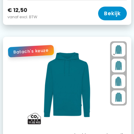
€ 12,50
Bekijk
vanaf excl. BTW
Batach's keuze