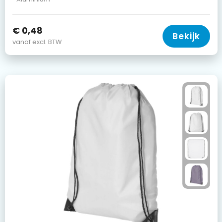
€ 0,48
Bekijk
vanaf excl. BTW