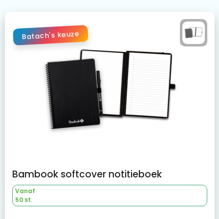
Batach's keuze
Bambook softcover notitieboek
Vanaf
50 st.