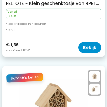
FELTOTE - Klein geschenktasje van RPET-vi
Vanaf
184 st.
• Beschikbaar in 4 kleuren
• RPET
€ 1,36
Bekijk
vanaf excl. BTW
Batach's keuze