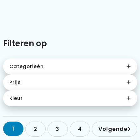
Kleding & textiel
Zomer
Duurzamere geschenken
Sinterklaas
Luxe geschenken
Voorjaar
Filteren op
Meer categorieën
Wijn
Categorieën
Prijs
Kleur
1
2
3
4
Volgende