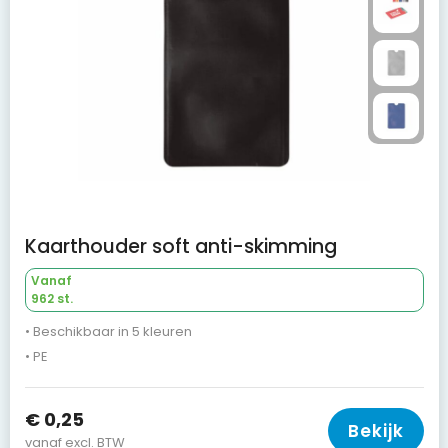
Kaarthouder soft anti-skimming
Vanaf
962 st.
• Beschikbaar in 5 kleuren
• PE
€ 0,25
Bekijk
vanaf excl. BTW