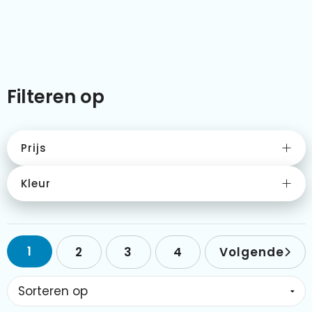
Kleding & textiel
Zomer
Duurzamere geschenken
Sinterklaas
Luxe geschenken
Voorjaar
Filteren op
Meer categorieën
Wijn
Prijs
Kleur
1
2
3
4
Volgende