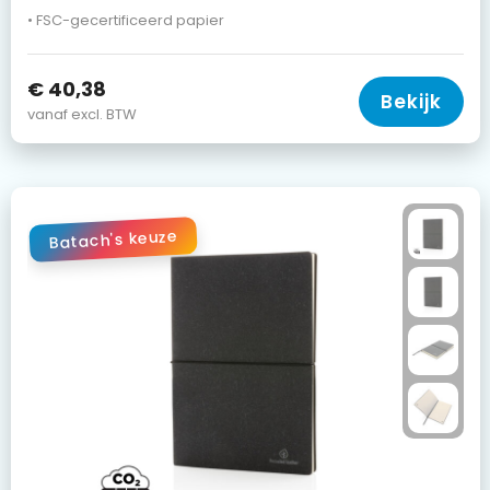
• FSC-gecertificeerd papier
€ 40,38
Bekijk
vanaf excl. BTW
Batach's keuze