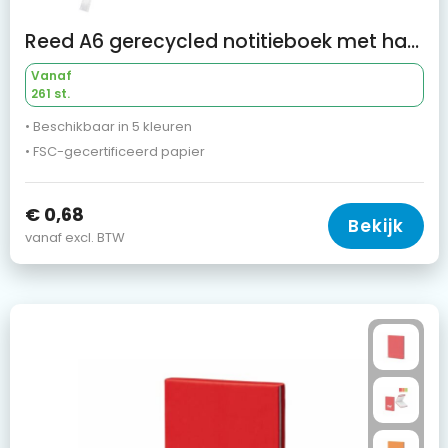
Reed A6 gerecycled notitieboek met harde kaft en effen pagina's
Vanaf
261 st.
• Beschikbaar in 5 kleuren
• FSC-gecertificeerd papier
€ 0,68
Bekijk
vanaf excl. BTW