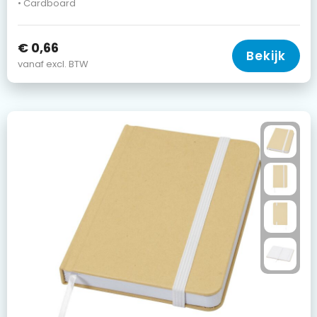
• Cardboard
€ 0,66
Bekijk
vanaf excl. BTW