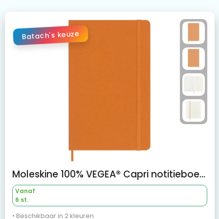
Batach's keuze
Moleskine 100% VEGEA® Capri notitieboek met zachte kaft - gelijnd L
Vanaf
6 st.
• Beschikbaar in 2 kleuren