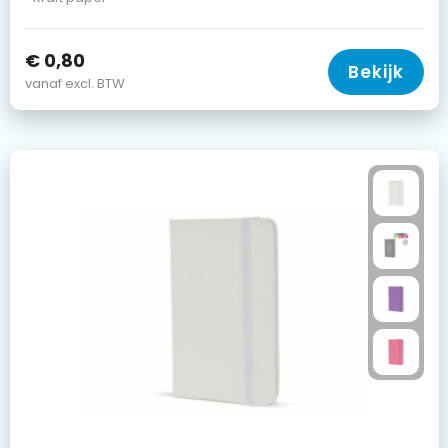
€ 0,80
Bekijk
vanaf excl. BTW