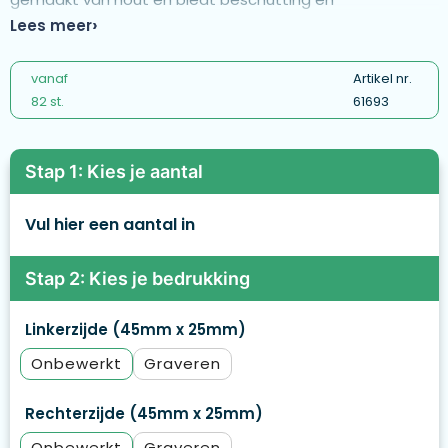
ondersteuning voor bijen, en bevordert biodiversiteit en
Lees meer
milieubewust tuinieren.
vanaf
Artikel nr.
82 st.
61693
Stap 1: Kies je aantal
Vul hier een aantal in
Stap 2: Kies je bedrukking
Linkerzijde (45mm x 25mm)
Onbewerkt
Graveren
Rechterzijde (45mm x 25mm)
Onbewerkt
Graveren