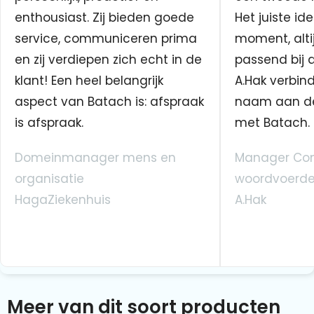
enthousiast. Zij bieden goede
Het juiste ide
service, communiceren prima
moment, altij
en zij verdiepen zich echt in de
passend bij 
klant! Een heel belangrijk
A.Hak verbin
aspect van Batach is: afspraak
naam aan d
is afspraak.
met Batach.
Domeinmanager mens en
Manager Co
organisatie
woordvoerde
HagaZiekenhuis
A.Hak
Meer van dit soort producten