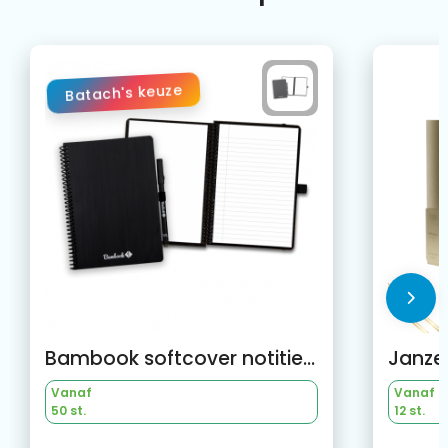
Batach's keuze
Bambook softcover notitieboek
Janzen
Vanaf
Vanaf
50 st.
12 st.