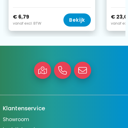
€ 6,79
€ 23,0
Bekijk
vanaf excl. BTW
vanaf exc
Klantenservice
Showroom