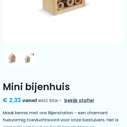
Kleding & textiel
Zomer
Duurzamere geschenken
Sinterklaas
Luxe geschenken
Voorjaar
Meer categorieën
Wijn
Mini bijenhuis
€ 2,33
vanaf
excl. btw -
bekijk staffel
Maak kennis met ons Bijenstation - een charmant
huisvormig toevluchtsoord voor onze bestuivers. Het is
gemaakt van hout en biedt beschutting en