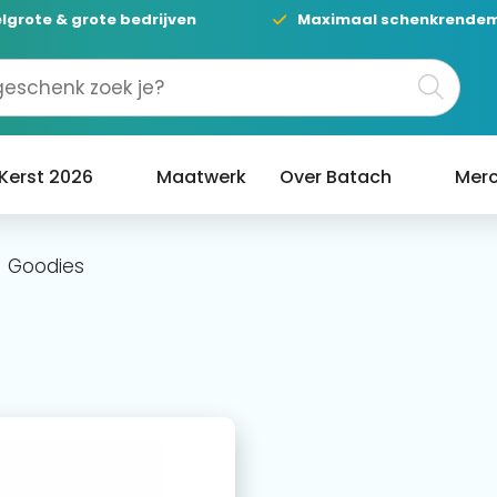
lgrote & grote bedrijven
Maximaal schenkrende
Kerst 2026
Maatwerk
Over Batach
Merc
Goodies