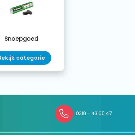
Snoepgoed
Bekijk categorie
0318 - 43 05 47