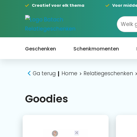
Creatief voor elk thema
Voor midde
Geschenken
Schenkmomenten
Ga terug
Home
Relatiegeschenken
|
Goodies