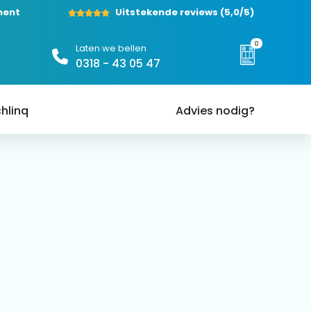
ment
Uitstekende reviews
(5,0/5)
0
Laten we bellen
0318 - 43 05 47
hlinq
Advies nodig?