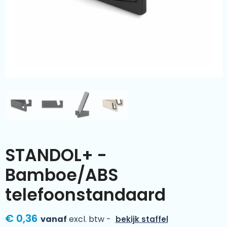
Kleding & textiel
Zomer
Duurzamere geschenken
Sinterklaas
Luxe geschenken
Voorjaar
Meer categorieën
Wijn
STANDOL+ -
Bamboe/ABS
telefoonstandaard
€ 0,36
vanaf
excl. btw -
bekijk staffel