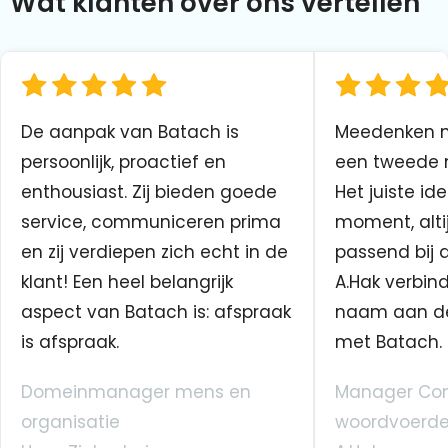
Wat klanten over ons vertellen
De aanpak van Batach is
Meedenken me
persoonlijk, proactief en
een tweede n
enthousiast. Zij bieden goede
Het juiste ide
service, communiceren prima
moment, altij
en zij verdiepen zich echt in de
passend bij 
klant! Een heel belangrijk
A.Hak verbin
aspect van Batach is: afspraak
naam aan d
is afspraak.
met Batach.
Domeinmanager mens en
Manager Co
organisatie
woordvoerde