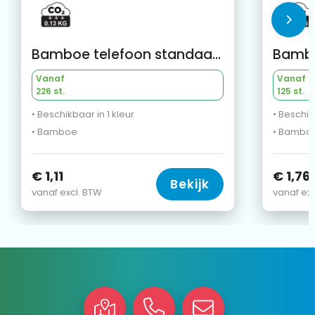
Bamboe telefoon standaard
Vanaf
Vanaf
226 st.
125 st.
• Beschikbaar in 1 kleur
• Beschik
• Bamboe
• Bambo
€ 1,11
€ 1,76
Bekijk
vanaf excl. BTW
vanaf exc