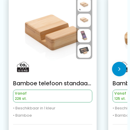
Bamboe telefoon standaard
Vanaf
Vanaf
226 st.
125 st.
• Beschikbaar in 1 kleur
• Beschik
• Bamboe
• Bambo