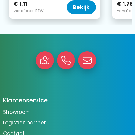
€ 1,11
€ 1,76
Bekijk
vanaf excl. BTW
vanaf exc
Klantenservice
Showroom
Logistiek partner
Contact