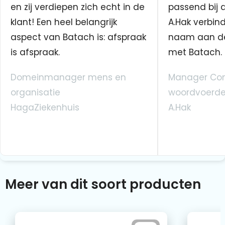
en zij verdiepen zich echt in de
passend bij 
klant! Een heel belangrijk
A.Hak verbin
aspect van Batach is: afspraak
naam aan d
is afspraak.
met Batach.
Domeinmanager mens en
Manager Co
organisatie
woordvoerde
HagaZiekenhuis
A.Hak
Meer van dit soort producten