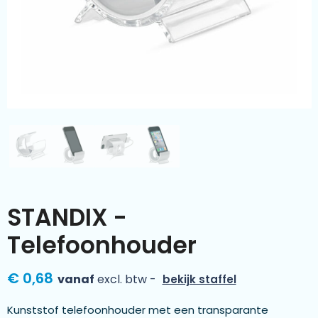
Kleding & textiel
Zomer
Duurzamere geschenken
Sinterklaas
Luxe geschenken
Voorjaar
Meer categorieën
Wijn
STANDIX -
Telefoonhouder
€ 0,68
vanaf
excl. btw -
bekijk staffel
Kunststof telefoonhouder met een transparante