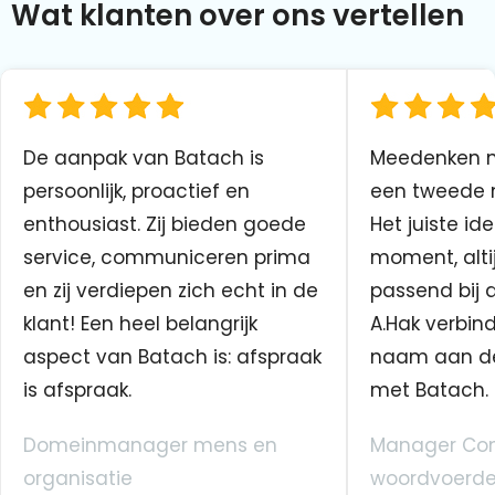
Wat klanten over ons vertellen
De aanpak van Batach is
Meedenken me
persoonlijk, proactief en
een tweede n
enthousiast. Zij bieden goede
Het juiste ide
service, communiceren prima
moment, altij
en zij verdiepen zich echt in de
passend bij 
klant! Een heel belangrijk
A.Hak verbin
aspect van Batach is: afspraak
naam aan d
is afspraak.
met Batach.
Domeinmanager mens en
Manager Co
organisatie
woordvoerde