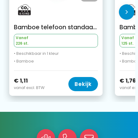
Bamboe telefoon standaard
Vanaf
Vanaf
226 st.
125 st.
• Beschikbaar in 1 kleur
• Beschik
• Bamboe
• Bambo
€ 1,11
€ 1,76
Bekijk
vanaf excl. BTW
vanaf exc