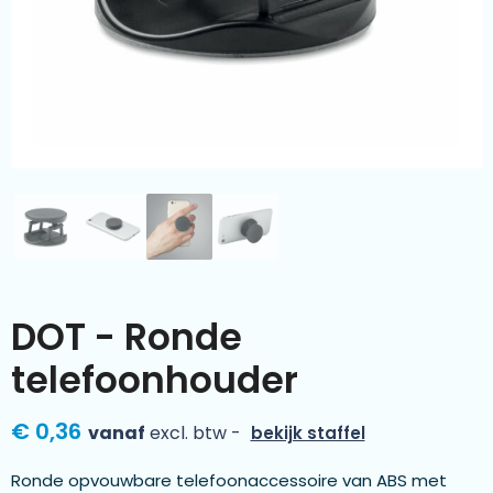
Kleding & textiel
Zomer
Duurzamere geschenken
Sinterklaas
Luxe geschenken
Voorjaar
Meer categorieën
Wijn
DOT - Ronde
telefoonhouder
€ 0,36
vanaf
excl. btw -
bekijk staffel
Ronde opvouwbare telefoonaccessoire van ABS met