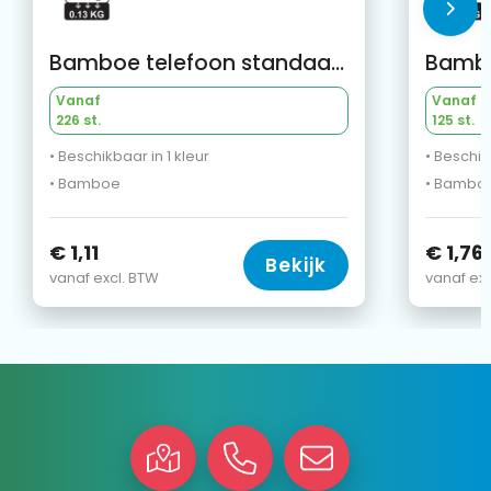
Bamboe telefoon standaard
Vanaf
Vanaf
226 st.
125 st.
• Beschikbaar in 1 kleur
• Beschik
• Bamboe
• Bambo
€ 1,11
€ 1,76
Bekijk
vanaf excl. BTW
vanaf exc