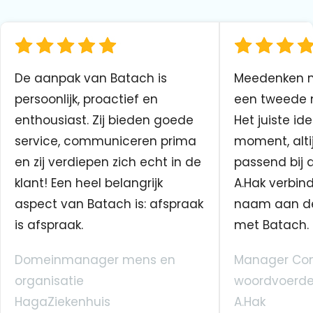
De aanpak van Batach is
Meedenken me
persoonlijk, proactief en
een tweede n
enthousiast. Zij bieden goede
Het juiste ide
service, communiceren prima
moment, altij
en zij verdiepen zich echt in de
passend bij 
klant! Een heel belangrijk
A.Hak verbin
aspect van Batach is: afspraak
naam aan d
is afspraak.
met Batach.
Domeinmanager mens en
Manager Co
organisatie
woordvoerde
HagaZiekenhuis
A.Hak