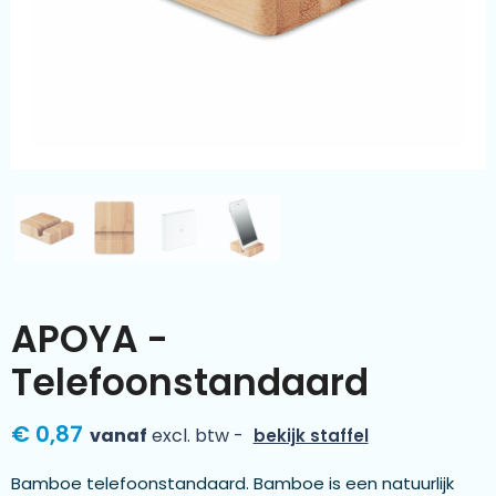
Kleding & textiel
Zomer
Duurzamere geschenken
Sinterklaas
Luxe geschenken
Voorjaar
Meer categorieën
Wijn
APOYA -
Telefoonstandaard
€ 0,87
vanaf
excl. btw -
bekijk staffel
Bamboe telefoonstandaard. Bamboe is een natuurlijk