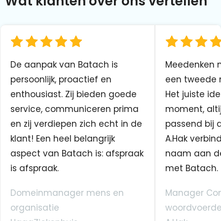
Wat klanten over ons vertellen
De aanpak van Batach is
Meedenken me
persoonlijk, proactief en
een tweede n
enthousiast. Zij bieden goede
Het juiste ide
service, communiceren prima
moment, altij
en zij verdiepen zich echt in de
passend bij 
klant! Een heel belangrijk
A.Hak verbin
aspect van Batach is: afspraak
naam aan d
is afspraak.
met Batach.
Domeinmanager mens en
Manager Co
organisatie
woordvoerde