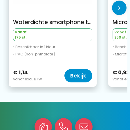
Waterdichte smartphone tas
Vanaf
Vanaf
175 st.
250 st.
• Beschikbaar in 1 kleur
• Beschik
• PVC (non-phthalate)
• Microfi
€ 1,14
€ 0,93
Bekijk
vanaf excl. BTW
vanaf exc