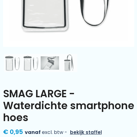
Kleding & textiel
Zomer
Duurzamere geschenken
Sinterklaas
Luxe geschenken
Voorjaar
Meer categorieën
Wijn
SMAG LARGE -
Waterdichte smartphone
hoes
€ 0,95
vanaf
excl. btw -
bekijk staffel