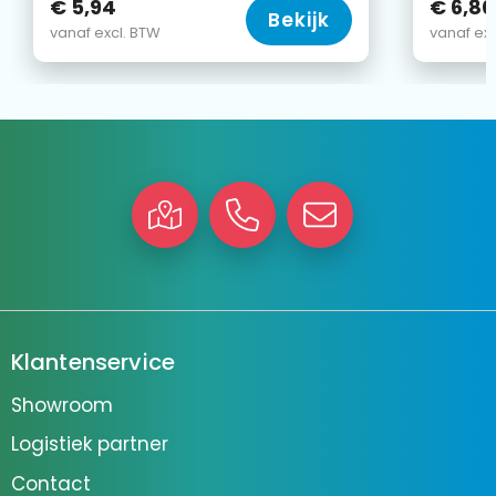
€ 5,94
€ 6,80
Bekijk
vanaf excl. BTW
vanaf exc
Klantenservice
Showroom
Logistiek partner
Contact