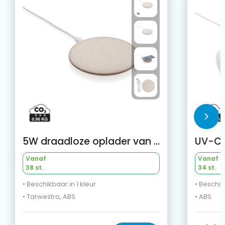
5W draadloze oplader van tarwestro
Vanaf
Vanaf
38 st.
34 st.
• Beschikbaar in 1 kleur
• Beschik
• Tarwestro, ABS
• ABS