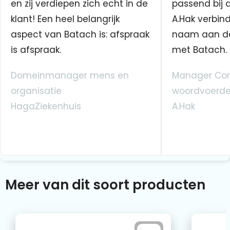
en zij verdiepen zich echt in de
passend bij 
klant! Een heel belangrijk
A.Hak verbin
aspect van Batach is: afspraak
naam aan d
is afspraak.
met Batach.
Domeinmanager mens en
Manager Co
organisatie
woordvoerde
HagaZiekenhuis
A.Hak
Meer van dit soort producten