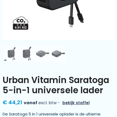
Kleding & textiel
Zomer
Duurzamere geschenken
Sinterklaas
Luxe geschenken
Voorjaar
Meer categorieën
Wijn
Urban Vitamin Saratoga
5-in-1 universele lader
€ 44,21
vanaf
excl. btw -
bekijk staffel
De Saratoga 5 in 1 universele oplader is de ultieme