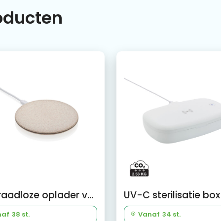
roducten
5W draadloze oplader van tarwestro
naf
38 st.
Vanaf
34 st.