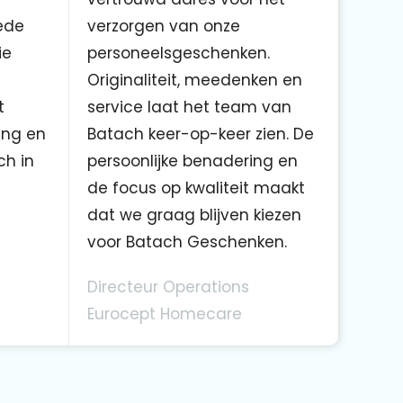
ede
verzorgen van onze
ie
personeelsgeschenken.
Originaliteit, meedenken en
t
service laat het team van
ing en
Batach keer-op-keer zien. De
ch in
persoonlijke benadering en
de focus op kwaliteit maakt
dat we graag blijven kiezen
voor Batach Geschenken.
Directeur Operations
Eurocept Homecare