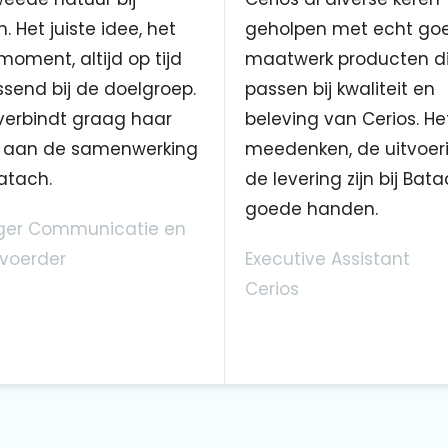
. Het juiste idee, het
geholpen met echt go
 moment, altijd op tijd
maatwerk producten d
send bij de doelgroep.
passen bij kwaliteit en
verbindt graag haar
beleving van Cerios. He
aan de samenwerking
meedenken, de uitvoer
atach.
de levering zijn bij Bata
goede handen.
er Communicatie en
voerder
Executive Assistant
Cerios