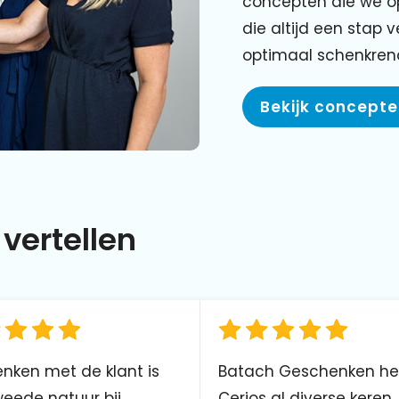
concepten die we o
die altijd een stap 
optimaal schenkre
Bekijk concept
vertellen
nken met de klant is
Batach Geschenken he
eede natuur bij
Cerios al diverse keren