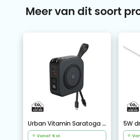
Meer van dit soort p
Urban Vitamin Saratoga 5-in-1 universele lader
Vanaf
6 st.
Va