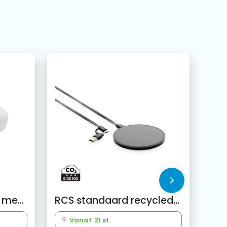
UV-C sterilisatie box met 5W draadloze oplader
RCS standaard recycled plastic 10W draadloze lader
Vanaf
21 st.