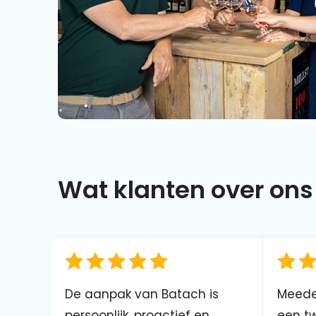
Wat klanten over ons 
De aanpak van Batach is
Meede
persoonlijk, proactief en
een tw