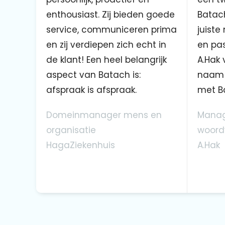
enthousiast. Zij bieden goede
Batach
service, communiceren prima
juiste
en zij verdiepen zich echt in
en pas
de klant! Een heel belangrijk
A.Hak 
aspect van Batach is:
naam 
afspraak is afspraak.
met B
Domeinmanager mens en
Manag
organisatie
woord
HagaZiekenhuis
A.Hak