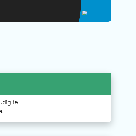
udig te
e.