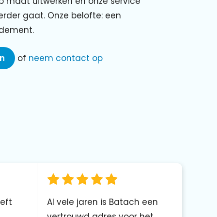
p maat uitwerken en onze service
verder gaat. Onze belofte: een
ndement.
en
of
neem contact op
eft
Al vele jaren is Batach een
vertrouwd adres voor het