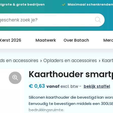
lgrote & grote bedrijven
Maximaal schenkrende
Kerst 2026
Maatwerk
Over Batach
Merc
ds en accessoires
Opladers en accessoires
Kaar
Kaarthouder smar
€ 0,63
vanaf
excl. btw -
bekijk staffel
Siliconen kaarthouder die bevestigd kan wor
Eenvoudig te bevestigen middels een 300LSE 
bedrukkingsruimte.