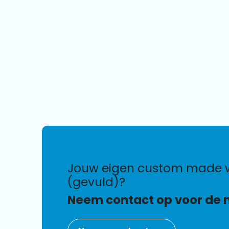
jouw eigen custom made waterflesjes
(gevuld)?
Neem contact op voor de 