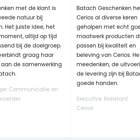
nken met de klant is
Batach Geschenken he
eede natuur bij
Cerios al diverse keren
. Het juiste idee, het
geholpen met echt go
 moment, altijd op tijd
maatwerk producten d
send bij de doelgroep.
passen bij kwaliteit en
verbindt graag haar
beleving van Cerios. He
aan de samenwerking
meedenken, de uitvoer
atach.
de levering zijn bij Bata
goede handen.
er Communicatie en
voerder
Executive Assistant
Cerios