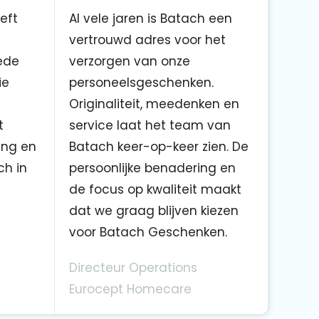
eft
Al vele jaren is Batach een
vertrouwd adres voor het
ede
verzorgen van onze
ie
personeelsgeschenken.
Originaliteit, meedenken en
t
service laat het team van
ing en
Batach keer-op-keer zien. De
ch in
persoonlijke benadering en
de focus op kwaliteit maakt
dat we graag blijven kiezen
voor Batach Geschenken.
Directeur Operations
Eurocept Homecare