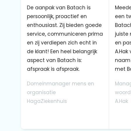
De aanpak van Batach is
Meede
persoonlijk, proactief en
een tw
enthousiast. Zij bieden goede
Batach
service, communiceren prima
juiste
en zij verdiepen zich echt in
en pas
de klant! Een heel belangrijk
A.Hak 
aspect van Batach is:
naam 
afspraak is afspraak.
met B
Domeinmanager mens en
Manag
organisatie
woord
HagaZiekenhuis
A.Hak