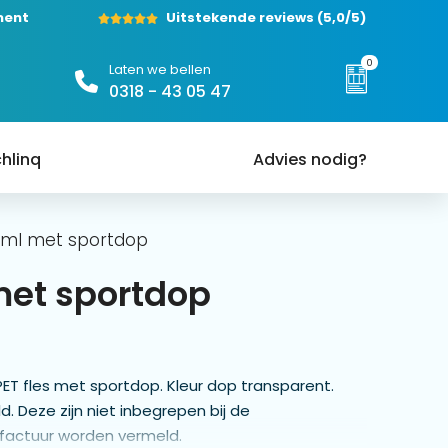
ment
Uitstekende reviews
(5,0/5)
0
Laten we bellen
0318 - 43 05 47
hlinq
Advies nodig?
 ml met sportdop
met sportdop
PET fles met sportdop. Kleur dop transparent.
. Deze zijn niet inbegrepen bij de
 factuur worden vermeld.