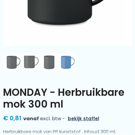
Kleding & textiel
Zomer
Duurzamere geschenken
Sinterklaas
Luxe geschenken
Voorjaar
Meer categorieën
Wijn
MONDAY - Herbruikbare
mok 300 ml
€ 0,81
vanaf
excl. btw -
bekijk staffel
Herbruikbare mok van PP kunststof . Inhoud 300 ml.