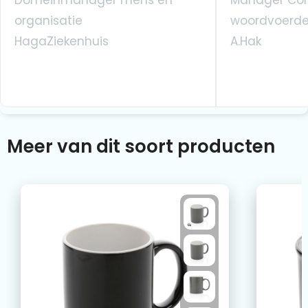
organisatie
woordvoerde
HagaZiekenhuis
A.Hak
Meer van dit soort producten