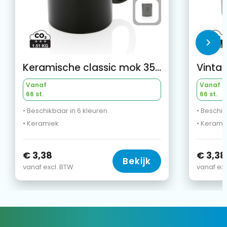
Keramische classic mok 350 ml
Vanaf
Vanaf
66 st.
66 st.
• Beschikbaar in 6 kleuren
• Beschik
• Keramiek
• Kerami
€ 3,38
€ 3,38
Bekijk
vanaf excl. BTW
vanaf exc