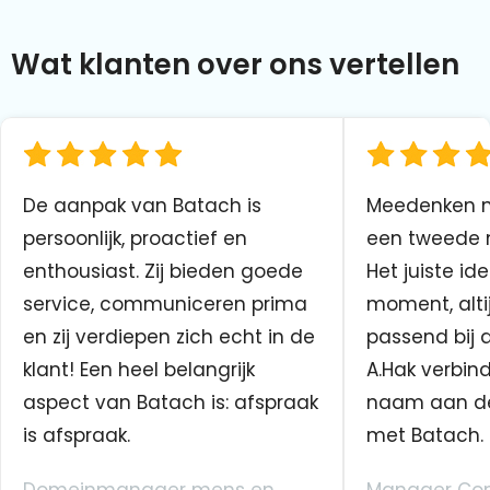
Wat klanten over ons vertellen
De aanpak van Batach is
Meedenken me
persoonlijk, proactief en
een tweede n
enthousiast. Zij bieden goede
Het juiste ide
service, communiceren prima
moment, altij
en zij verdiepen zich echt in de
passend bij 
klant! Een heel belangrijk
A.Hak verbin
aspect van Batach is: afspraak
naam aan d
is afspraak.
met Batach.
Domeinmanager mens en
Manager Co