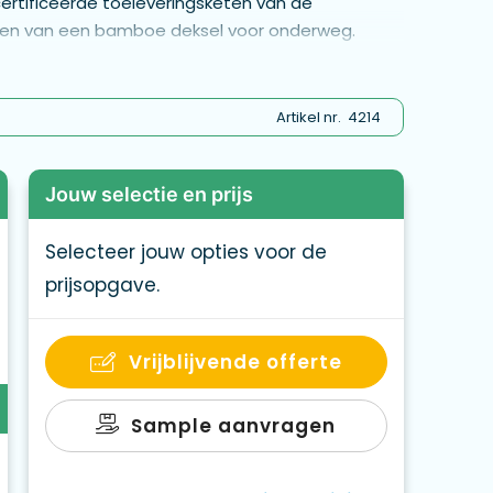
certificeerde toeleveringsketen van de
zien van een bamboe deksel voor onderweg.
n het totale gewicht van het item. BPA-vrij.
kraftdoos is inbegrepen.
Artikel nr.
4214
Jouw selectie en prijs
Selecteer jouw opties voor de
prijsopgave.
Vrijblijvende offerte
Sample aanvragen