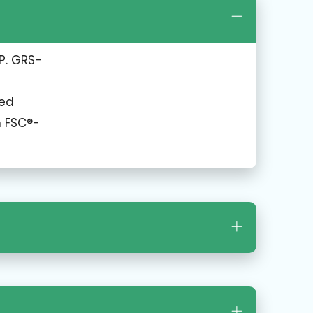
P. GRS-
led
n FSC®-