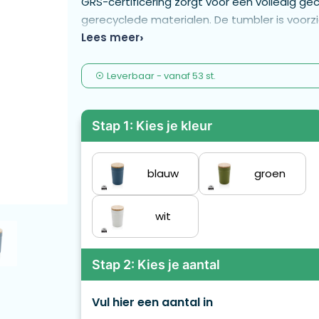
GRS-certificering zorgt voor een volledig ge
gerecyclede materialen. De tumbler is voor
Totaal gerecycled materiaal: 52% op basis va
Lees meer
Capaciteit 300ml. Een FSC®-gecertificeerde 
Leverbaar
-
vanaf
53 st.
Stap 1: Kies je kleur
blauw
groen
wit
Stap 2: Kies je aantal
Vul hier een aantal in