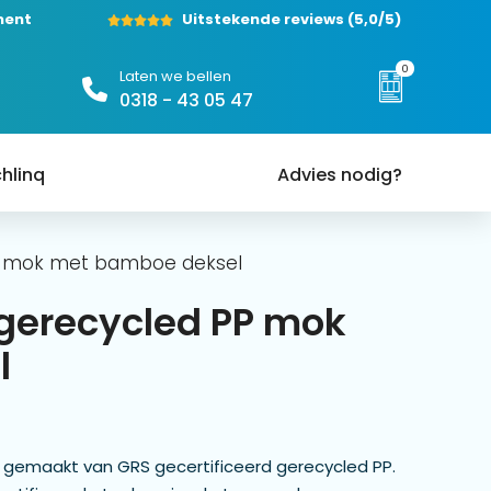
ment
Uitstekende reviews
(5,0/5)
0
Laten we bellen
0318 - 43 05 47
hlinq
Advies nodig?
PP mok met bamboe deksel
 gerecycled PP mok
l
 gemaakt van GRS gecertificeerd gerecycled PP.