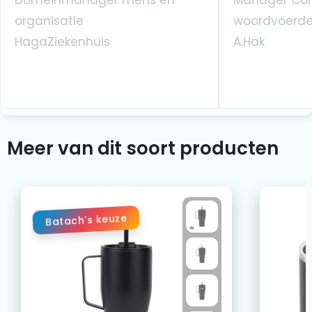
organisatie
woordvoerde
HagaZiekenhuis
A.Hak
Meer van dit soort producten
Batach's keuze