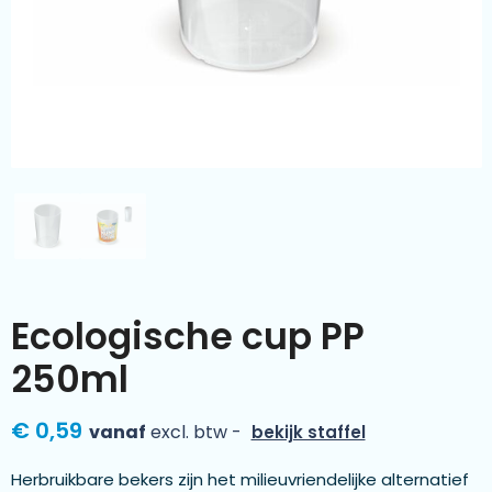
Kleding & textiel
Zomer
Duurzamere geschenken
Sinterklaas
Luxe geschenken
Voorjaar
Meer categorieën
Wijn
Ecologische cup PP
250ml
€ 0,59
vanaf
excl. btw -
bekijk staffel
Herbruikbare bekers zijn het milieuvriendelijke alternatief