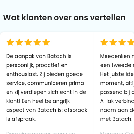
Wat klanten over ons vertellen
De aanpak van Batach is
Meedenken me
persoonlijk, proactief en
een tweede n
enthousiast. Zij bieden goede
Het juiste ide
service, communiceren prima
moment, altij
en zij verdiepen zich echt in de
passend bij 
klant! Een heel belangrijk
A.Hak verbin
aspect van Batach is: afspraak
naam aan d
is afspraak.
met Batach.
Domeinmanager mens en
Manager Co