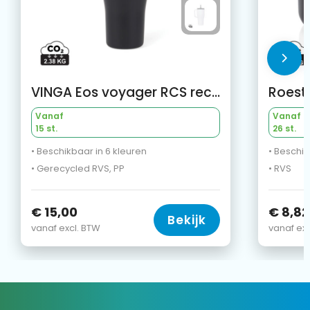
VINGA Eos voyager RCS recycled RVS 800 ML
Vanaf
Vanaf
15 st.
26 st.
• Beschikbaar in 6 kleuren
• Beschik
• Gerecycled RVS, PP
• RVS
€ 15,00
€ 8,82
Bekijk
vanaf excl. BTW
vanaf exc