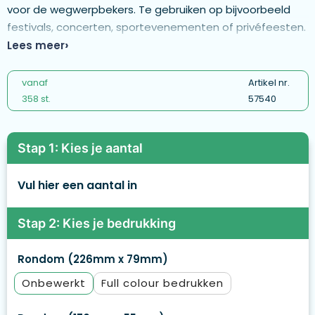
voor de wegwerpbekers. Te gebruiken op bijvoorbeeld
festivals, concerten, sportevenementen of privéfeesten.
Deze sterke Toppoint design bekers zijn stapelbaar, 100%
Lees meer
recyclebaar en geproduceerd van kunststof die voldoet
aan de strengste voedselveiligheidsvoorschriften. De
vanaf
Artikel nr.
bekers zijn geheel smaak- en geurneutraal.
358 st.
57540
Stap 1: Kies je aantal
Vul hier een aantal in
Stap 2: Kies je bedrukking
Rondom (226mm x 79mm)
Onbewerkt
Full colour