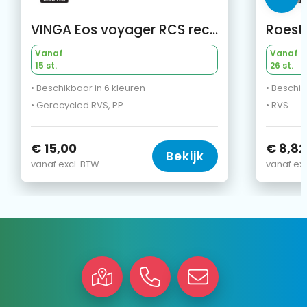
VINGA Eos voyager RCS recycled RVS 800 ML
Vanaf
Vanaf
15 st.
26 st.
• Beschikbaar in 6 kleuren
• Beschik
• Gerecycled RVS, PP
• RVS
€ 15,00
€ 8,82
Bekijk
vanaf excl. BTW
vanaf exc