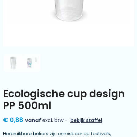
Kleding & textiel
Zomer
Duurzamere geschenken
Sinterklaas
Luxe geschenken
Voorjaar
Meer categorieën
Wijn
Ecologische cup design
PP 500ml
€ 0,88
vanaf
excl. btw -
bekijk staffel
Herbruikbare bekers zijn onmisbaar op festivals,