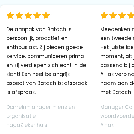
De aanpak van Batach is
Meedenken me
persoonlijk, proactief en
een tweede n
enthousiast. Zij bieden goede
Het juiste ide
service, communiceren prima
moment, altij
en zij verdiepen zich echt in de
passend bij 
klant! Een heel belangrijk
A.Hak verbin
aspect van Batach is: afspraak
naam aan d
is afspraak.
met Batach.
Domeinmanager mens en
Manager Co
organisatie
woordvoerde
HagaZiekenhuis
A.Hak