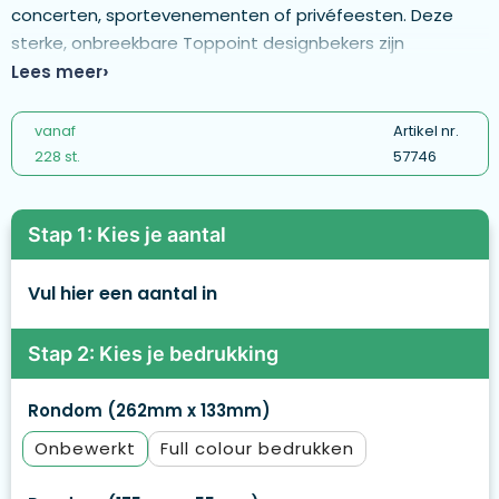
concerten, sportevenementen of privéfeesten. Deze
sterke, onbreekbare Toppoint designbekers zijn
stapelbaar, gemaakt van voedselveilige kunststoffen en
Lees meer
volledig smaak- en geurloos. 100% recyclebaar.
vanaf
Artikel nr.
228 st.
57746
Stap 1: Kies je aantal
Vul hier een aantal in
Stap 2: Kies je bedrukking
Rondom (262mm x 133mm)
Onbewerkt
Full colour