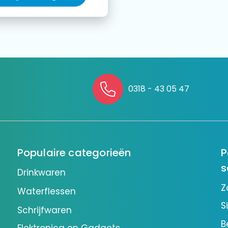
0318 - 43 05 47
Populaire categorieën
P
s
Drinkwaren
Z
Waterflessen
S
Schrijfwaren
B