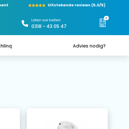
ment
Uitstekende reviews
(5,0/5)
0
Laten we bellen
0318 - 43 05 47
hlinq
Advies nodig?