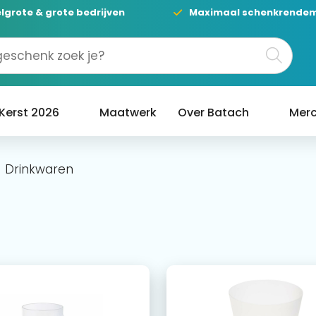
lgrote & grote bedrijven
Maximaal schenkrende
Kerst 2026
Maatwerk
Over Batach
Merc
Drinkwaren