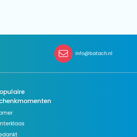
info@batach.nl
opulaire
chenkmomenten
omer
interklaas
edankt