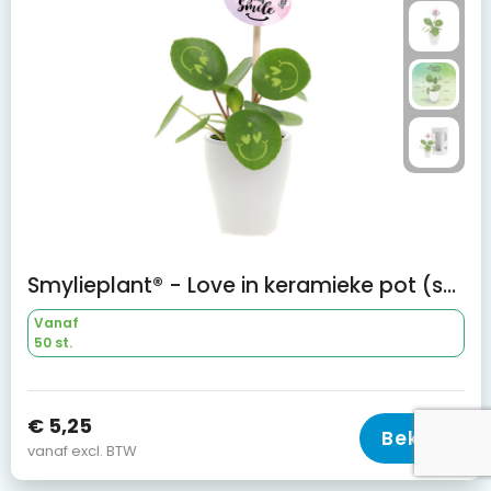
Smylieplant® - Love in keramieke pot (small)
Vanaf
50 st.
€ 5,25
Bekijk
vanaf excl. BTW