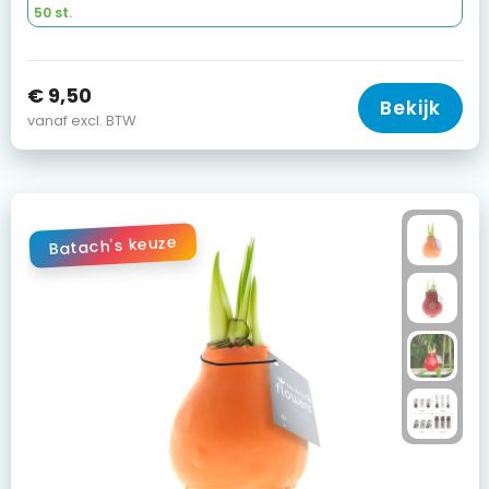
50 st.
€ 9,50
Bekijk
vanaf excl. BTW
Batach's keuze