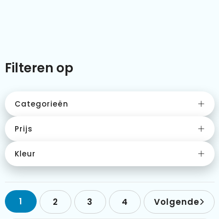
Kleding & textiel
Zomer
Duurzamere geschenken
Sinterklaas
Luxe geschenken
Voorjaar
Filteren op
Meer categorieën
Wijn
Categorieën
Prijs
Kleur
1
2
3
4
Volgende