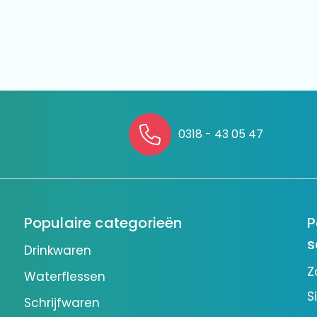
0318 - 43 05 47
Populaire categorieën
P
s
Drinkwaren
Z
Waterflessen
S
Schrijfwaren