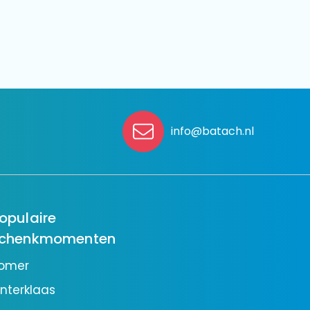
info@batach.nl
opulaire
chenkmomenten
omer
interklaas