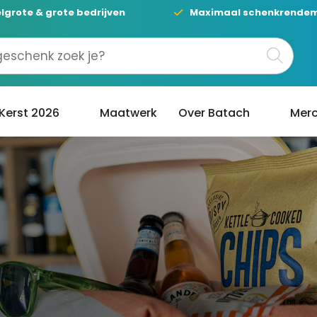
lgrote & grote bedrijven
Maximaal schenkrende
Kerst 2026
Maatwerk
Over Batach
Merc