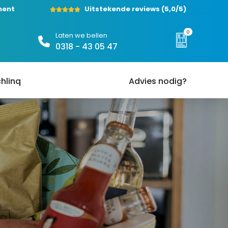
ment
Uitstekende reviews
(5,0/5)
0
Laten we bellen
0318 - 43 05 47
hlinq
Advies nodig?