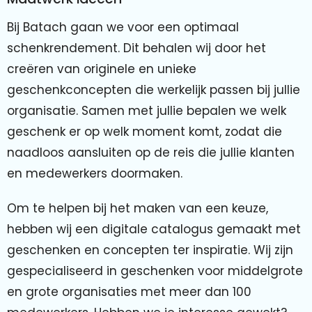
Kleding & textiel
Zomer
Bij Batach gaan we voor een optimaal
Duurzamere geschenken
Sinterklaas
schenkrendement. Dit behalen wij door het
creëren van originele en unieke
Luxe geschenken
Voorjaar
geschenkconcepten die werkelijk passen bij jullie
organisatie. Samen met jullie bepalen we welk
Meer categorieën
Wijn
geschenk er op welk moment komt, zodat die
naadloos aansluiten op de reis die jullie klanten
en medewerkers doormaken.
Om te helpen bij het maken van een keuze,
hebben wij een digitale catalogus gemaakt met
geschenken en concepten ter inspiratie. Wij zijn
gespecialiseerd in geschenken voor middelgrote
en grote organisaties met meer dan 100