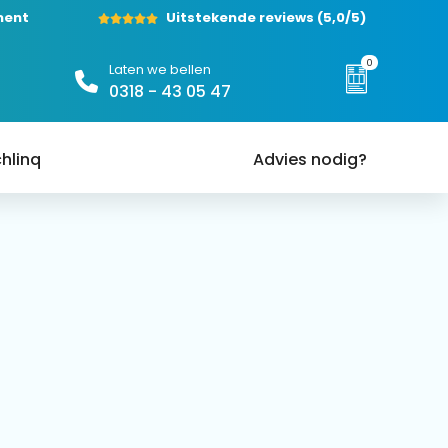
ment
Uitstekende reviews
(5,0/5)
0
Laten we bellen
0318 - 43 05 47
hlinq
Advies nodig?