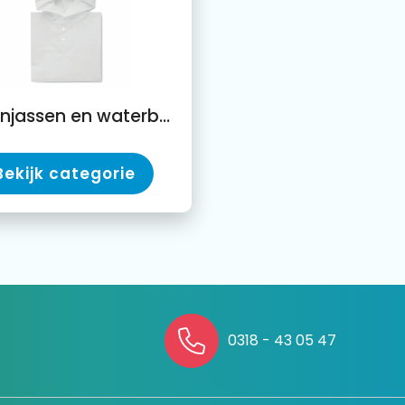
Regenjassen en waterbestendige jassen
Bekijk categorie
0318 - 43 05 47