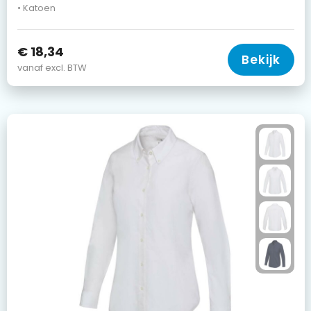
• Katoen
€ 18,34
Bekijk
vanaf excl. BTW