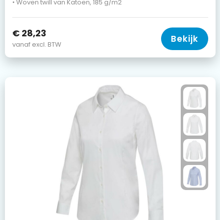
• Woven twill van Katoen, 185 g/m2
€ 28,23
Bekijk
vanaf excl. BTW