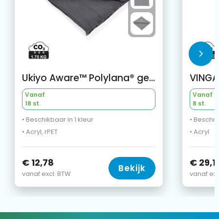
Ukiyo Aware™ Polylana® geweven deken 130x150cm
VINGA
Vanaf
Vanaf
18 st.
8 st.
• Beschikbaar in 1 kleur
• Beschik
• Acryl, rPET
• Acryl
€ 12,78
€ 29,1
Bekijk
vanaf excl. BTW
vanaf exc