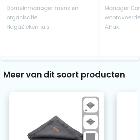
Domeinmanager mens en
Manager Co
organisatie
woordvoerde
HagaZiekenhuis
A.Hak
Meer van dit soort producten