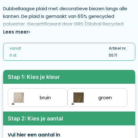
Dubbellaagse plaid met decoratieve biezen langs alle
kanten. De plaid is gemaakt van 65% gerecycled
polyester. Gecertificeerd door GRS (Global Recycled
Standard), GRS-certificering garandeert dat de volledige
Lees meer
toeleveringsketen van de gerecycleerde materialen
gecertificeerd is. De totale gerecyclede inhoud is
vanaf
Artikel nr.
gebaseerd op het totale productgewicht. OEKO-TEX®
6 st.
5571
STANDARD 100. 19.HCN.76049. Hohenstein HTTI.
Stap 1: Kies je kleur
bruin
groen
Stap 2: Kies je aantal
Vul hier een aantal in