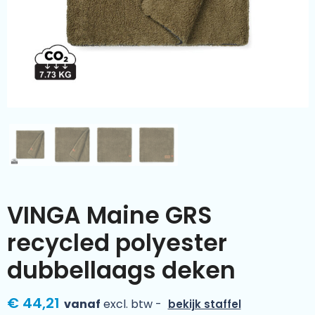
Kleding & textiel
Zomer
Duurzamere geschenken
Sinterklaas
Luxe geschenken
Voorjaar
Meer categorieën
Wijn
VINGA Maine GRS
recycled polyester
dubbellaags deken
€ 44,21
vanaf
excl. btw -
bekijk staffel