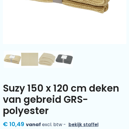
Kleding & textiel
Zomer
Duurzamere geschenken
Sinterklaas
Luxe geschenken
Voorjaar
Meer categorieën
Wijn
Suzy 150 x 120 cm deken
van gebreid GRS-
polyester
€ 10,49
vanaf
excl. btw -
bekijk staffel