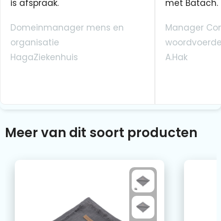
is afspraak.
met Batach.
Domeinmanager mens en
Manager Co
organisatie
woordvoerde
HagaZiekenhuis
A.Hak
Meer van dit soort producten