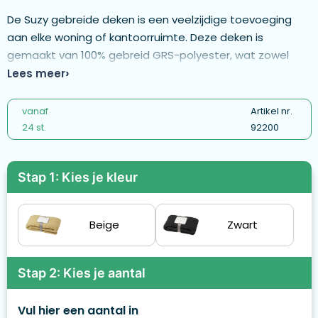
De Suzy gebreide deken is een veelzijdige toevoeging
aan elke woning of kantoorruimte. Deze deken is
gemaakt van 100% gebreid GRS-polyester, wat zowel
duurzaamheid als duurzaamheid garandeert. Met
Lees meer
afmetingen van 150 x 120 cm biedt het de perfecte
balans tussen grootte en comfort. Het gebreide
vanaf
Artikel nr.
lintontwerp voegt een vleugje verfijning toe, waardoor
24 st.
92200
het een aantrekkelijk accent aan elk interieur geeft.
Stap 1: Kies je kleur
Beige
Zwart
Stap 2: Kies je aantal
Vul hier een aantal in