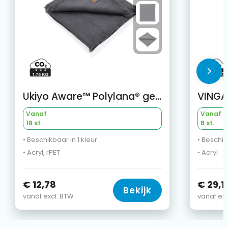
Ukiyo Aware™ Polylana® geweven deken 130x150cm
VINGA
Vanaf
Vanaf
18 st.
8 st.
• Beschikbaar in 1 kleur
• Beschik
• Acryl, rPET
• Acryl
€ 12,78
€ 29,1
Bekijk
vanaf excl. BTW
vanaf exc