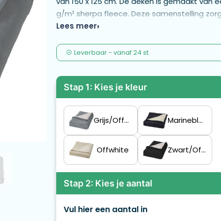
van 150 x 125 cm. De deken is gemaakt van e
g/m² sherpa fleece. Deze samenstelling zor
snel de nodige warmte creëert en lichaamsw
Lees meer
gewicht en gemakkelijk te onderhouden. Om 
hem in het meegeleverde zakje met trekkoord
Leverbaar
-
vanaf
24 st.
Stap 1: Kies je kleur
Grijs/Offwhite
Marineblauw/Offwhite
Offwhite
Zwart/Offwhite
Stap 2: Kies je aantal
Vul hier een aantal in