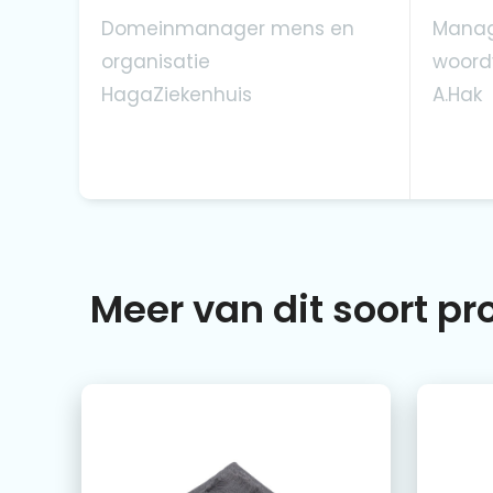
Domeinmanager mens en
Manag
organisatie
woord
HagaZiekenhuis
A.Hak
Meer van dit soort p