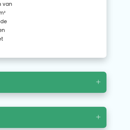
n van
/m²
 de
en
et