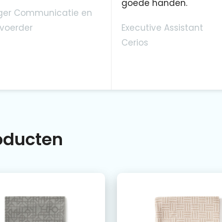
goede handen.
er Communicatie en
voerder
Executive Assistant
Cerios
roducten