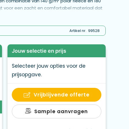
en combinatie van 140 g/m² polar fleece en 180
gt voor een zacht en comfortabel materiaal dat
armte vasthoudt. Bovendien is het licht van
de deken op te bergen, rolt u hem op en stopt u
sluiting.
Artikel nr.
99528
Jouw selectie en prijs
Selecteer jouw opties voor de
prijsopgave.
Vrijblijvende offerte
Sample aanvragen