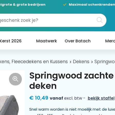
lgrote & grote bedrijven
Maximaal schenkrende
Kerst 2026
Maatwerk
Over Batach
Merc
kens, Fleecedekens en Kussens
Dekens
Springwo
Springwood zachte 
deken
€ 10,49
vanaf
excl. btw -
bekijk staffel
Snel warm worden is niet moeilijk met de lux