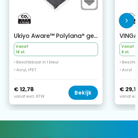
Ukiyo Aware™ Polylana® geweven deken 130x150cm
VINGA
Vanaf
Vanaf
18 st.
8 st.
• Beschikbaar in 1 kleur
• Beschik
• Acryl, rPET
• Acryl
€ 12,78
€ 29,1
Bekijk
vanaf excl. BTW
vanaf exc