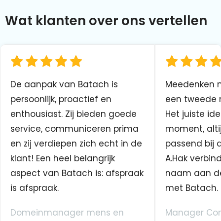
Wat klanten over ons vertellen
De aanpak van Batach is
Meedenken me
persoonlijk, proactief en
een tweede n
enthousiast. Zij bieden goede
Het juiste ide
service, communiceren prima
moment, altij
en zij verdiepen zich echt in de
passend bij 
klant! Een heel belangrijk
A.Hak verbin
aspect van Batach is: afspraak
naam aan d
is afspraak.
met Batach.
Domeinmanager mens en
Manager Co