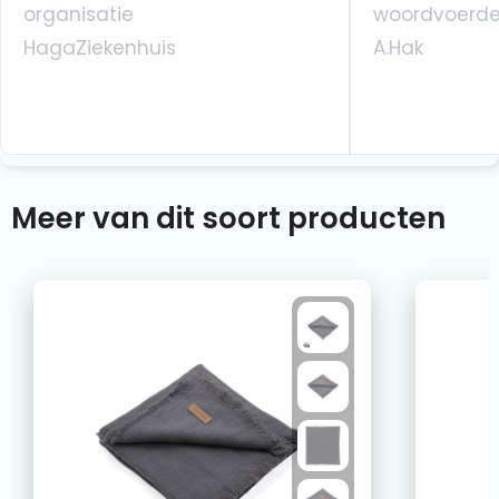
organisatie
woordvoerde
HagaZiekenhuis
A.Hak
Meer van dit soort producten