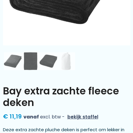
Kleding & textiel
Zomer
Duurzamere geschenken
Sinterklaas
Luxe geschenken
Voorjaar
Meer categorieën
Wijn
Bay extra zachte fleece
deken
€ 11,19
vanaf
excl. btw -
bekijk staffel
Deze extra zachte pluche deken is perfect om lekker in