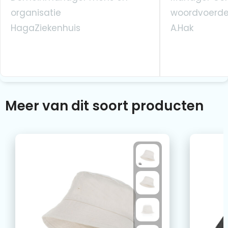
organisatie
woordvoerde
HagaZiekenhuis
A.Hak
Meer van dit soort producten