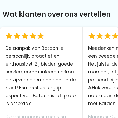
Wat klanten over ons vertellen
De aanpak van Batach is
Meedenken me
persoonlijk, proactief en
een tweede n
enthousiast. Zij bieden goede
Het juiste ide
service, communiceren prima
moment, altij
en zij verdiepen zich echt in de
passend bij 
klant! Een heel belangrijk
A.Hak verbin
aspect van Batach is: afspraak
naam aan d
is afspraak.
met Batach.
Domeinmanager mens en
Manager Co