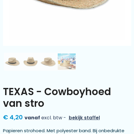
Kleding & textiel
Zomer
Duurzamere geschenken
Sinterklaas
Luxe geschenken
Voorjaar
Meer categorieën
Wijn
TEXAS - Cowboyhoed
van stro
€ 4,20
vanaf
excl. btw -
bekijk staffel
Papieren strohoed. Met polyester band. Bij onbedrukte