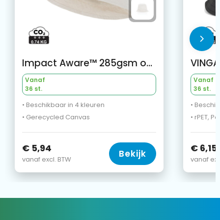
Impact Aware™ 285gsm one size rcanvas vissershoed ongeverfd
Vanaf
Vanaf
36 st.
36 st.
• Beschikbaar in 4 kleuren
• Beschik
• Gerecycled Canvas
• rPET, Po
€ 5,94
€ 6,15
Bekijk
vanaf excl. BTW
vanaf exc