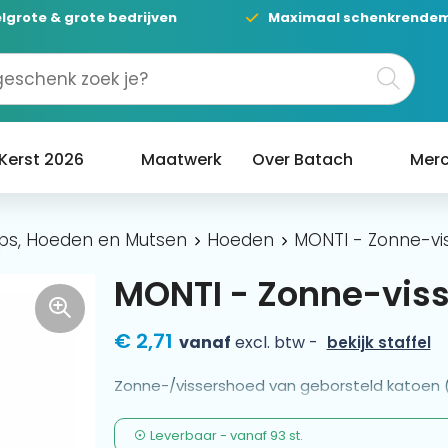
lgrote & grote bedrijven
Maximaal schenkrende
Kerst 2026
Maatwerk
Over Batach
Merc
ps, Hoeden en Mutsen
Hoeden
MONTI - Zonne-vi
MONTI - Zonne-vis
€ 2,71
vanaf
excl. btw -
bekijk staffel
Zonne-/vissershoed van geborsteld katoen 
Leverbaar
-
vanaf
93 st.