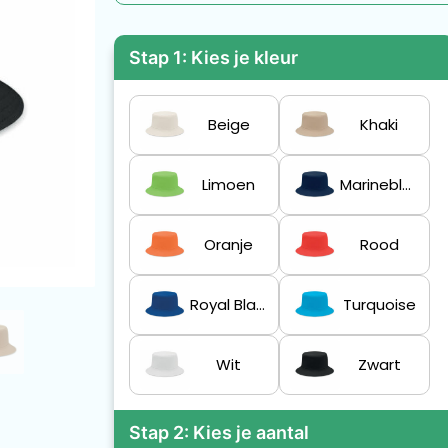
Stap 1: Kies je kleur
Beige
Khaki
Limoen
Marineblauw
Oranje
Rood
Royal Blauw
Turquoise
Wit
Zwart
Stap 2: Kies je aantal