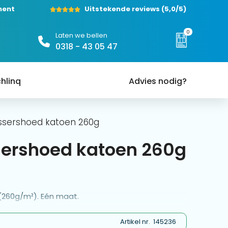
ment
Uitstekende reviews
(5,0/5)
0
Laten we bellen
0318 - 43 05 47
hlinq
Advies nodig?
ssershoed katoen 260g
sershoed katoen 260g
(260g/m²). Eén maat.
Artikel nr.
145236