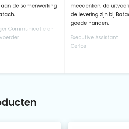
aan de samenwerking
meedenken, de uitvoer
atach.
de levering zijn bij Bata
goede handen.
er Communicatie en
voerder
Executive Assistant
Cerios
roducten