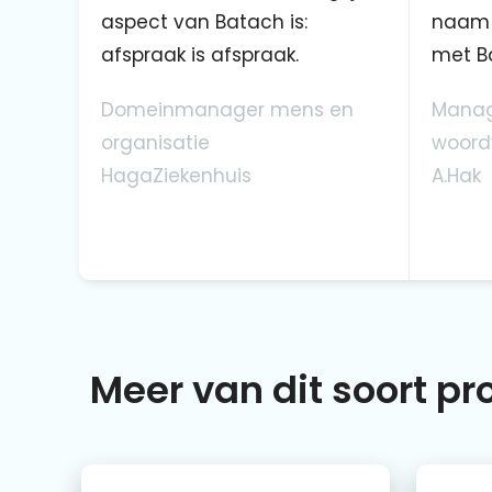
aspect van Batach is:
naam 
afspraak is afspraak.
met B
Domeinmanager mens en
Manag
organisatie
woord
HagaZiekenhuis
A.Hak
Meer van dit soort p