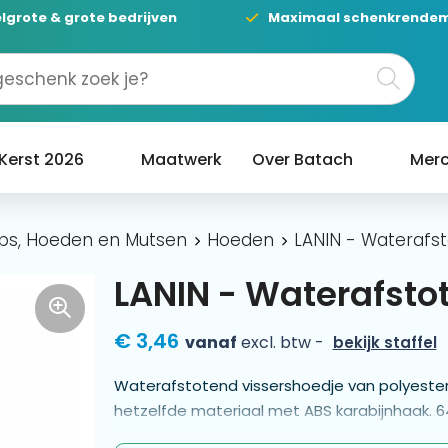
lgrote & grote bedrijven
Maximaal schenkrende
Kerst 2026
Maatwerk
Over Batach
Merc
ps, Hoeden en Mutsen
Hoeden
LANIN - Waterafst
LANIN - Waterafsto
€ 3,46
vanaf
excl. btw -
bekijk staffel
Waterafstotend vissershoedje van polyester
hetzelfde materiaal met ABS karabijnhaak. 6