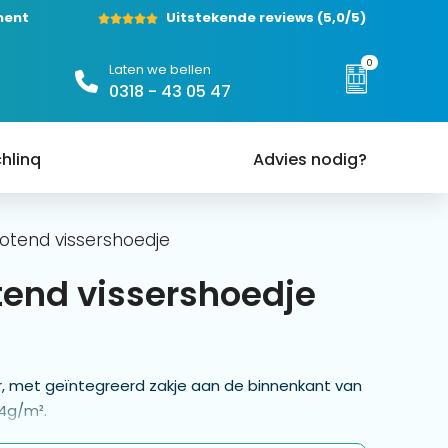
ment
Uitstekende reviews
(5,0/5)
0
Laten we bellen
0318 - 43 05 47
hlinq
Advies nodig?
otend vissershoedje
tend vissershoedje
, met geïntegreerd zakje aan de binnenkant van
4g/m².