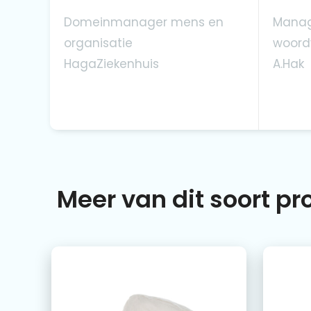
Domeinmanager mens en
Manag
organisatie
woord
HagaZiekenhuis
A.Hak
Meer van dit soort p