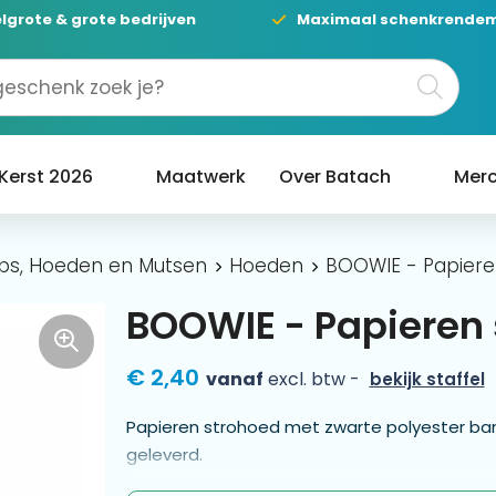
lgrote & grote bedrijven
Maximaal schenkrende
Kerst 2026
Maatwerk
Over Batach
Merc
ps, Hoeden en Mutsen
Hoeden
BOOWIE - Papiere
BOOWIE - Papieren
€ 2,40
vanaf
excl. btw -
bekijk staffel
Papieren strohoed met zwarte polyester band
geleverd.