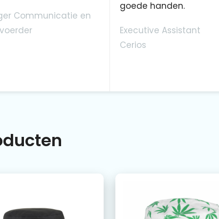
goede handen.
er Communicatie en
voerder
Executive Assistant
Cerios
roducten