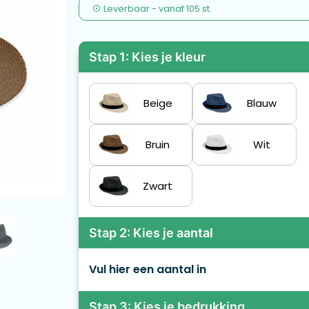
Leverbaar
-
vanaf
105 st.
Stap 1: Kies je kleur
Beige
Blauw
Bruin
Wit
Zwart
Stap 2: Kies je aantal
Vul hier een aantal in
Stap 3: Kies je bedrukking