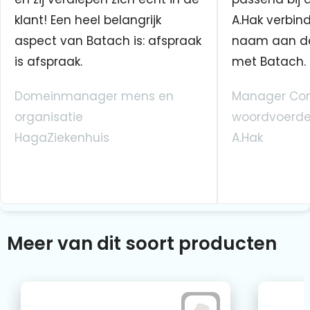
klant! Een heel belangrijk
A.Hak verbin
aspect van Batach is: afspraak
naam aan d
is afspraak.
met Batach.
Domeinmanager mens en
Manager Co
organisatie
woordvoerde
HagaZiekenhuis
A.Hak
Meer van dit soort producten