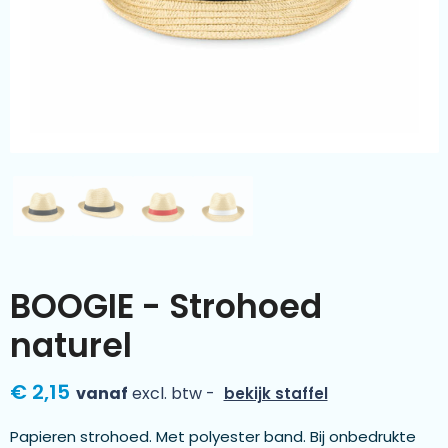
Kleding & textiel
Zomer
Duurzamere geschenken
Sinterklaas
Luxe geschenken
Voorjaar
Meer categorieën
Wijn
BOOGIE - Strohoed
naturel
€ 2,15
vanaf
excl. btw -
bekijk staffel
Papieren strohoed. Met polyester band. Bij onbedrukte