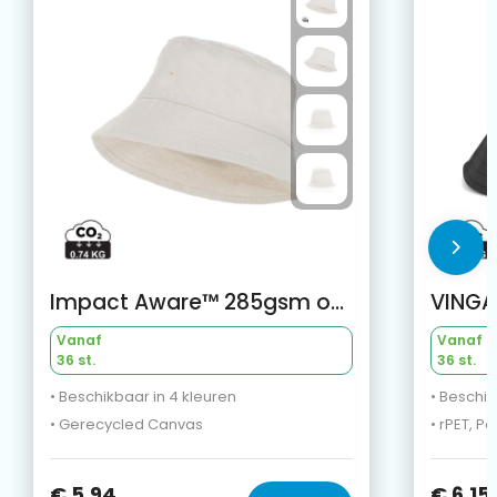
Impact Aware™ 285gsm one size rcanvas vissershoed ongeverfd
Vanaf
Vanaf
36 st.
36 st.
• Beschikbaar in 4 kleuren
• Beschik
• Gerecycled Canvas
• rPET, Po
€ 5,94
€ 6,15