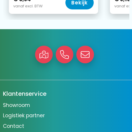
Bekijk
vanaf excl. BTW
vanaf exc
Klantenservice
Showroom
Logistiek partner
Contact